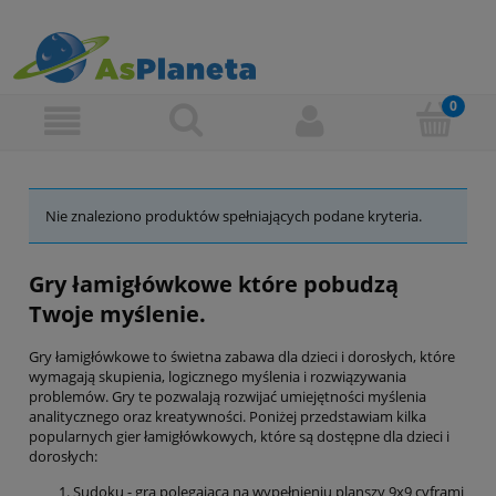
Nie znaleziono produktów spełniających podane kryteria.
Gry łamigłówkowe które pobudzą
Twoje myślenie.
Gry łamigłówkowe to świetna zabawa dla dzieci i dorosłych, które
wymagają skupienia, logicznego myślenia i rozwiązywania
problemów. Gry te pozwalają rozwijać umiejętności myślenia
analitycznego oraz kreatywności. Poniżej przedstawiam kilka
popularnych gier łamigłówkowych, które są dostępne dla dzieci i
dorosłych:
Sudoku - gra polegająca na wypełnieniu planszy 9x9 cyframi