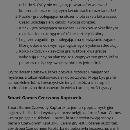
od 1 do 9. Cyfry nie mogą się powtarzać w wierszach,
kolumnach oraz mniejszych kwadratach o rozmiarze 3x3.
Puzzle - gra polegająca na ułożeniu obrazka z kilku części.
Części układają się w całość i tworzą obrazek.
Klocki - gra polegająca na ułożeniu klocków w określonym
układzie. Klocki mogą mieć różne kształty i kolory.
Logiczne zagadki - gra polegająca na rozwiązaniu zagadki,
której odpowiedź wymaga logicznego myślenia i dedukcji.
Kółko i krzyżyk - klasyczna gra, w której dwa gracze
wykonują ruchy na planszy 3x3. Wygrywa ten gracz, który
pierwszy ułoży trzy swoje symbole w jednej linii.
Gry to świetna zabawa, która pozwala rozwijać umiejętności
myślenia, a także relaksować się i odpoczywać. Mogą być grane
samodzielnie lub w towarzystwie innych osób, a ich stopień
trudności można dostosować do wieku i umiejętności graczy.
Smart Games Czerwony Kapturek.
Smart Games Czerwony Kapturek to jedna z popularnych gier
logicznych dla dzieci wydanych przez belgijską firmę Smart Games.
Gra ta polega na układaniu puzzli, które przedstawiają sceny z
baśni o Czerwonym Kapturku. Celem gry jest ułożenie puzzli tak,
aby droga Czerwonego Kapturka do babci była bezpieczna, a wilk