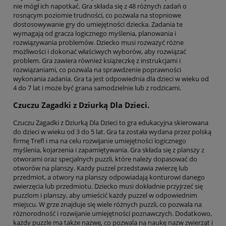
nie mógł ich napotkać. Gra składa się z 48 różnych zadań o
rosnącym poziomie trudności, co pozwala na stopniowe
dostosowywanie gry do umiejętności dziecka. Zadania te
wymagają od gracza logicznego myślenia, planowania i
rozwiązywania problemów. Dziecko musi rozważyć różne
możliwości i dokonać właściwych wyborów, aby rozwiązać
problem. Gra zawiera również książeczkę z instrukcjami i
rozwiązaniami, co pozwala na sprawdzenie poprawności
wykonania zadania. Gra ta jest odpowiednia dla dzieci w wieku od
4 do 7 lat i może być grana samodzielnie lub z rodzicami.
Czuczu Zagadki z Dziurką Dla Dzieci.
Czuczu Zagadki z Dziurką Dla Dzieci to gra edukacyjna skierowana
do dzieci w wieku od 3 do 5 lat. Gra ta została wydana przez polską
firmę Trefl i ma na celu rozwijanie umiejętności logicznego
myślenia, kojarzenia i zapamiętywania. Gra składa się z planszy z
otworami oraz specjalnych puzzli, które należy dopasować do
otworów na planszy. Każdy puzzel przedstawia zwierzę lub
przedmiot, a otwory na planszy odpowiadają konturowi danego
zwierzęcia lub przedmiotu. Dziecko musi dokładnie przyjrzeć się
puzzlom i planszy, aby umieścić każdy puzzel w odpowiednim
miejscu. W grze znajduje się wiele różnych puzzli, co pozwala na
różnorodność i rozwijanie umiejętności poznawczych. Dodatkowo,
każdy puzzle ma także nazwę, co pozwala na naukę nazw zwierząt i