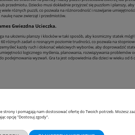
 lub przedmiotu. Dziecko musi dokładnie przyjrzeć się puzzlom i planszy, a
ię wiele różnych puzzli, co pozwala na różnorodność i rozwijanie umiejętno
 naukę nazw zwierząt i przedmiotów.
ames Gwiezdna Ucieczka.
ga na ułożeniu planszy i klocków w taki sposób, aby kosmiczny statek mógł 
 z 60 różnych zadań o rosnącym poziomie trudności, co pozwala na stopnio
zemyśleć każdy ruch i dokonać właściwych wyborów, aby doprowadzić stat
 umiejętności logicznego myślenia, planowania, rozwiązywania problemów or
 do podejmowania wyzwań. Gra ta jest odpowiednia dla dzieci w wieku od 6 d
nie strony i pomagają nam dostosować ofertę do Twoich potrzeb. Możesz zaa
akupów
Moje konto
jąc opcję "Dostosuj zgody".
Twoje zamówienia
klamacje
Ustawienia konta