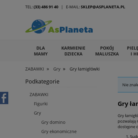
TEL:
(33) 486 91 40
| E-MAIL:
SKLEP@ASPLANETA.PL
DLA
KARMIENIE
POKÓJ
PIEL
MAMY
DZIECKA
MALUSZKA
I H
»
»
ZABAWKI
Gry
Gry łamigłówki
ARTYKUŁY DLA ZWIERZĄT
Podkategorie
Nie znal
ZABAWKI
Gry ła
Figurki
Gry
Gry łamigł
pozwalają 
Gry domino
dostępne dl
Gry ekonomiczne
Sudo