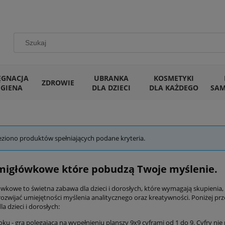
ĘGNACJA
UBRANKA
KOSMETYKI
ZDROWIE
IGIENA
DLA DZIECI
DLA KAŻDEGO
SA
eziono produktów spełniających podane kryteria.
migłówkowe które pobudzą Twoje myślenie.
ówkowe to świetna zabawa dla dzieci i dorosłych, które wymagają skupienia,
rozwijać umiejętności myślenia analitycznego oraz kreatywności. Poniżej pr
a dzieci i dorosłych:
ku - gra polegająca na wypełnieniu planszy 9x9 cyframi od 1 do 9. Cyfry n