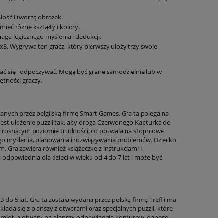
ałość i tworzą obrazek.
ieć różne kształty i kolory.
aga logicznego myślenia i dedukcji.
3x3. Wygrywa ten gracz, który pierwszy ułoży trzy swoje
wać się i odpoczywać. Mogą być grane samodzielnie lub w
ętności graczy.
anych przez belgijską firmę Smart Games. Gra ta polega na
jest ułożenie puzzli tak, aby droga Czerwonego Kapturka do
ń o rosnącym poziomie trudności, co pozwala na stopniowe
go myślenia, planowania i rozwiązywania problemów. Dziecko
 Gra zawiera również książeczkę z instrukcjami i
odpowiednia dla dzieci w wieku od 4 do 7 lat i może być
 do 5 lat. Gra ta została wydana przez polską firmę Trefl i ma
kłada się z planszy z otworami oraz specjalnych puzzli, które
dmiot, a otwory na planszy odpowiadają konturowi danego