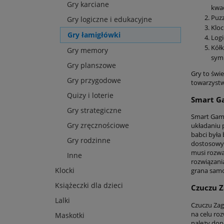
Gry karciane
kwad
Puzz
Gry logiczne i edukacyjne
Kloc
Gry łamigłówki
Logi
Kółk
Gry memory
symb
Gry planszowe
Gry to świ
Gry przygodowe
towarzystw
Quizy i loterie
Smart G
Gry strategiczne
Smart Game
Gry zręcznościowe
układaniu 
babci była
Gry rodzinne
dostosowyw
musi rozwa
Inne
rozwiązani
Klocki
grana samod
Książeczki dla dzieci
Czuczu Z
Lalki
Czuczu Zaga
na celu roz
Maskotki
należy dop