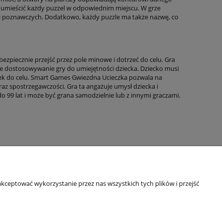
by umieścić każdy puzzel w odpowiednim miejscu. W grze
ści poznawczych. Dodatkowo, każdy puzzle ma także nazwę, co
bezpiecznie przejść przez pole minowe i dotrzeć do celu. Gra
we dostosowywanie gry do umiejętności dziecka. Dziecko musi
ek do celu. Smart Games Gwiezdna Ucieczka pozwala na
az spostrzegawczości. Gra ta angażuje umysł dziecka i
o 99 lat i może być grana samodzielnie lub z innymi graczami.
kceptować wykorzystanie przez nas wszystkich tych plików i przejść
Informacje o sklepie
O firmie
Odbiory osobiste