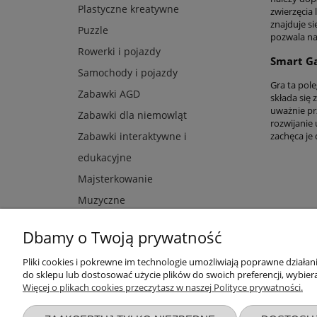
Plastyczne kreatywne
zwierzęcia
znajduje s
Puzzle
pozwala na
Rowerki i pojazdy
Smart G
Samochody i pojazdy
Gra ta pole
Zabawki AGD
składa się
uważnie pr
Zabawki dla niemowląt
rozwijanie
zachęca je
Zabawki interaktywne i
edukacyjne
Majsterkowanie
Muzyczne
Dbamy o Twoją prywatność
Pliki cookies i pokrewne im technologie umożliwiają poprawne działa
Przydatne linki
Warunki z
do sklepu lub dostosować użycie plików do swoich preferencji, wybiera
Więcej o plikach cookies przeczytasz w naszej Polityce prywatności.
Nowości
Regulaminy
Promocje
Zwroty i re