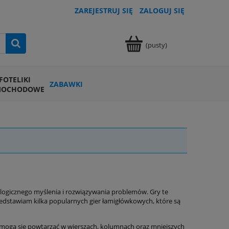
ZAREJESTRUJ SIĘ
ZALOGUJ SIĘ
(pusty)
FOTELIKI
ZABAWKI
MOCHODOWE
 logicznego myślenia i rozwiązywania problemów. Gry te
zedstawiam kilka popularnych gier łamigłówkowych, które są
ie mogą się powtarzać w wierszach, kolumnach oraz mniejszych