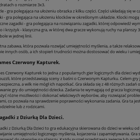
ratach o rozmiarze 3x3.
le - gra polegająca na ułożeniu obrazka z kilku części. Części układają się w c
ki - gra polegająca na ułożeniu klocków w określonym układzie. Klocki mogą m
czne zagadki - gra polegająca na rozwiązaniu zagadki, której odpowiedź wym
o i krzyżyk - klasyczna gra, w której dwa gracze wykonują ruchy na planszy 
ole w jednej linii.
etna zabawa, która pozwala rozwijać umiejętności myślenia, a także relakso
ie innych osób, a ich stopień trudności można dostosować do wieku i umiej
ames Czerwony Kapturek.
s Czerwony Kapturek to jedna z popularnych gier logicznych dla dzieci wyd
puzzli, które przedstawiają sceny z baśni o Czerwonym Kapturku. Celem gry 
 bezpieczna, a wilk nie mógł ich napotkać. Gra składa się z 48 różnych zada
anie gry do umiejętności dziecka. Zadania te wymagają od gracza logiczne
żyć różne możliwości i dokonać właściwych wyborów, aby rozwiązać problem.
ami, co pozwala na sprawdzenie poprawności wykonania zadania. Gra ta jest 
zielnie lub z rodzicami.
agadki z Dziurką Dla Dzieci.
dki z Dziurką Dla Dzieci to gra edukacyjna skierowana do dzieci w wieku od 3
wijanie umiejętności logicznego myślenia, kojarzenia i zapamiętywania. Gra s
asować do otworów na planszy. Każdy puzzel przedstawia zwierzę lub prze