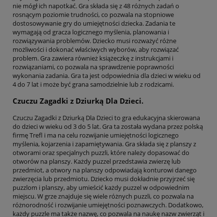
nie mógł ich napotkać. Gra składa się z 48 różnych zadań o
rosnącym poziomie trudności, co pozwala na stopniowe
dostosowywanie gry do umiejętności dziecka. Zadania te
wymagają od gracza logicznego myślenia, planowania i
rozwiązywania problemów. Dziecko musi rozważyć różne
możliwości i dokonać właściwych wyborów, aby rozwiązać
problem. Gra zawiera również książeczkę z instrukcjami i
rozwiązaniami, co pozwala na sprawdzenie poprawności
wykonania zadania. Gra ta jest odpowiednia dla dzieci w wieku od
4 do 7 lat i może być grana samodzielnie lub z rodzicami.
Czuczu Zagadki z Dziurką Dla Dzieci.
Czuczu Zagadki z Dziurką Dla Dzieci to gra edukacyjna skierowana
do dzieci w wieku od 3 do 5 lat. Gra ta została wydana przez polską
firmę Trefl i ma na celu rozwijanie umiejętności logicznego
myślenia, kojarzenia i zapamiętywania. Gra składa się z planszy z
otworami oraz specjalnych puzzli, które należy dopasować do
otworów na planszy. Każdy puzzel przedstawia zwierzę lub
przedmiot, a otwory na planszy odpowiadają konturowi danego
zwierzęcia lub przedmiotu. Dziecko musi dokładnie przyjrzeć się
puzzlom i planszy, aby umieścić każdy puzzel w odpowiednim
miejscu. W grze znajduje się wiele różnych puzzli, co pozwala na
różnorodność i rozwijanie umiejętności poznawczych. Dodatkowo,
każdy puzzle ma także nazwę, co pozwala na naukę nazw zwierząt i