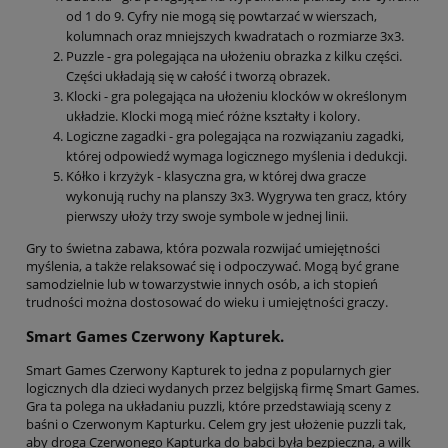
od 1 do 9. Cyfry nie mogą się powtarzać w wierszach,
kolumnach oraz mniejszych kwadratach o rozmiarze 3x3.
Puzzle - gra polegająca na ułożeniu obrazka z kilku części.
Części układają się w całość i tworzą obrazek.
Klocki - gra polegająca na ułożeniu klocków w określonym
układzie. Klocki mogą mieć różne kształty i kolory.
Logiczne zagadki - gra polegająca na rozwiązaniu zagadki,
której odpowiedź wymaga logicznego myślenia i dedukcji.
Kółko i krzyżyk - klasyczna gra, w której dwa gracze
wykonują ruchy na planszy 3x3. Wygrywa ten gracz, który
pierwszy ułoży trzy swoje symbole w jednej linii.
Gry to świetna zabawa, która pozwala rozwijać umiejętności
myślenia, a także relaksować się i odpoczywać. Mogą być grane
samodzielnie lub w towarzystwie innych osób, a ich stopień
trudności można dostosować do wieku i umiejętności graczy.
Smart Games Czerwony Kapturek.
Smart Games Czerwony Kapturek to jedna z popularnych gier
logicznych dla dzieci wydanych przez belgijską firmę Smart Games.
Gra ta polega na układaniu puzzli, które przedstawiają sceny z
baśni o Czerwonym Kapturku. Celem gry jest ułożenie puzzli tak,
aby droga Czerwonego Kapturka do babci była bezpieczna, a wilk