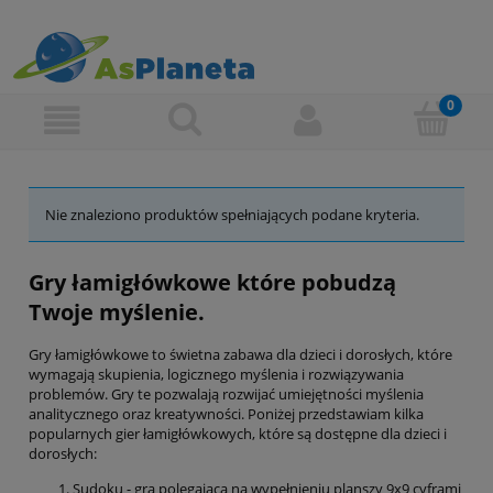
Nie znaleziono produktów spełniających podane kryteria.
Gry łamigłówkowe które pobudzą
Twoje myślenie.
Gry łamigłówkowe to świetna zabawa dla dzieci i dorosłych, które
wymagają skupienia, logicznego myślenia i rozwiązywania
problemów. Gry te pozwalają rozwijać umiejętności myślenia
analitycznego oraz kreatywności. Poniżej przedstawiam kilka
popularnych gier łamigłówkowych, które są dostępne dla dzieci i
dorosłych:
Sudoku - gra polegająca na wypełnieniu planszy 9x9 cyframi