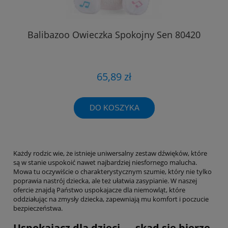
Balibazoo Owieczka Spokojny Sen 80420
65,89 zł
DO KOSZYKA
Każdy rodzic wie, że istnieje uniwersalny zestaw dźwięków, które
są w stanie uspokoić nawet najbardziej niesfornego malucha.
Mowa tu oczywiście o charakterystycznym szumie, który nie tylko
poprawia nastrój dziecka, ale też ułatwia zasypianie. W naszej
ofercie znajdą Państwo uspokajacze dla niemowląt, które
oddziałując na zmysły dziecka, zapewniają mu komfort i poczucie
bezpieczeństwa.
Uspokajacz dla dzieci — skąd się bierze