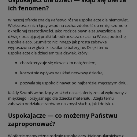
ich fenomen?
W naszej ofercie znajdą Państwo różne uspokajacze dla niemowląt.
Większość z nich łączy wspólna cecha: zdolność do emisji szumu o
określonej częstotliwości. Jako rodzice pewnie zauważyliście, że
dźwięk pracującej pralki lub odkurzacza działa na Waszą pociechę
uspokajająco. Szumiś to nic innego jak prosta zabawka
wyposażona w głośnik i zasilanie bateryjne. Dzięki temu
uspokajacze dla dzieci emitują dźwięk, który:
charakteryzuje się niewielkim natężeniem,
korzystnie wpływa na układ nerwowy dziecka,
pozwala się uspokoić nawet po najbardziej męczącym dniu.
Każdy Szumiś wchodzący w skład naszej oferty został wykonany z
miękkiego i przyjaznego dla dziecka materiału. Dzięki temu
zabawka oddziałuje zarówno na zmysł słuchu, jak i dotyku.
Uspokajacze — co możemy Państwu
zaproponować?
W ofercie mamy różne rodzaje uspokajaczy. Najpopularniejsze z