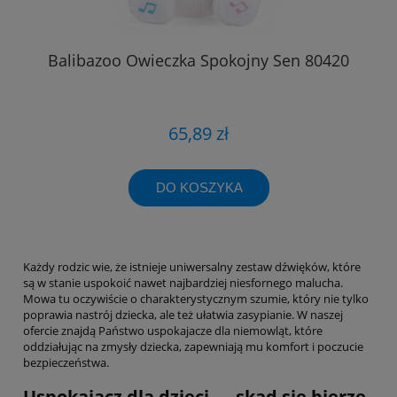
Balibazoo Owieczka Spokojny Sen 80420
65,89 zł
DO KOSZYKA
Każdy rodzic wie, że istnieje uniwersalny zestaw dźwięków, które
są w stanie uspokoić nawet najbardziej niesfornego malucha.
Mowa tu oczywiście o charakterystycznym szumie, który nie tylko
poprawia nastrój dziecka, ale też ułatwia zasypianie. W naszej
ofercie znajdą Państwo uspokajacze dla niemowląt, które
oddziałując na zmysły dziecka, zapewniają mu komfort i poczucie
bezpieczeństwa.
Uspokajacz dla dzieci — skąd się bierze