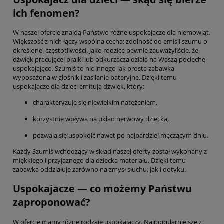
ich fenomen?
W naszej ofercie znajdą Państwo różne uspokajacze dla niemowląt.
Większość z nich łączy wspólna cecha: zdolność do emisji szumu o
określonej częstotliwości. Jako rodzice pewnie zauważyliście, że
dźwięk pracującej pralki lub odkurzacza działa na Waszą pociechę
uspokajająco. Szumiś to nic innego jak prosta zabawka
wyposażona w głośnik i zasilanie bateryjne. Dzięki temu
uspokajacze dla dzieci emitują dźwięk, który:
charakteryzuje się niewielkim natężeniem,
korzystnie wpływa na układ nerwowy dziecka,
pozwala się uspokoić nawet po najbardziej męczącym dniu.
Każdy Szumiś wchodzący w skład naszej oferty został wykonany z
miękkiego i przyjaznego dla dziecka materiału. Dzięki temu
zabawka oddziałuje zarówno na zmysł słuchu, jak i dotyku.
Uspokajacze — co możemy Państwu
zaproponować?
W ofercie mamy różne rodzaje uspokajaczy. Najpopularniejsze z