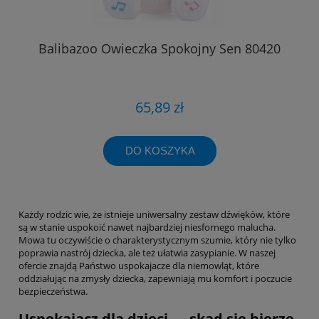
Balibazoo Owieczka Spokojny Sen 80420
65,89 zł
DO KOSZYKA
Każdy rodzic wie, że istnieje uniwersalny zestaw dźwięków, które
są w stanie uspokoić nawet najbardziej niesfornego malucha.
Mowa tu oczywiście o charakterystycznym szumie, który nie tylko
poprawia nastrój dziecka, ale też ułatwia zasypianie. W naszej
ofercie znajdą Państwo uspokajacze dla niemowląt, które
oddziałując na zmysły dziecka, zapewniają mu komfort i poczucie
bezpieczeństwa.
Uspokajacz dla dzieci — skąd się bierze