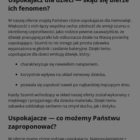
ich fenomen?
W naszej ofercie znajdą Państwo różne uspokajacze dla niemowląt.
Większość z nich łączy wspólna cecha: zdolność do emisji szumu o
określonej częstotliwości. Jako rodzice pewnie zauważyliście, że
dźwięk pracującej pralki lub odkurzacza działa na Waszą pociechę
uspokajająco. Szumiś to nic innego jak prosta zabawka
wyposażona w głośnik i zasilanie bateryjne. Dzięki temu
uspokajacze dla dzieci emitują dźwięk, który:
charakteryzuje się niewielkim natężeniem,
korzystnie wpływa na układ nerwowy dziecka,
pozwala się uspokoić nawet po najbardziej męczącym dniu.
Każdy Szumiś wchodzący w skład naszej oferty został wykonany z
miękkiego i przyjaznego dla dziecka materiału. Dzięki temu
zabawka oddziałuje zarówno na zmysł słuchu, jak i dotyku.
Uspokajacze — co możemy Państwu
zaproponować?
W ofercie mamy różne rodzaje uspokajaczy. Najpopularniejsze z