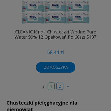
CLEANIC Kindii Chusteczki Wodne Pure
Water 99% 12 Opakowań Po 60szt 5107
58,44 zł
DO KOSZYKA
«
1
2
»
Chusteczki pielęgnacyjne dla
niemowląt