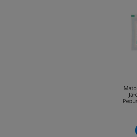
Mato
Ja
Pępus
12-wa