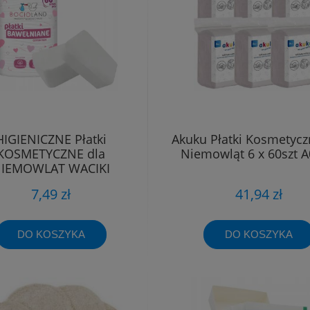
HIGIENICZNE Płatki
Akuku Płatki Kosmetycz
KOSMETYCZNE dla
Niemowląt 6 x 60szt 
IEMOWLĄT WACIKI
ŁNIANE 100% 60 SZT.
7,49 zł
41,94 zł
DO KOSZYKA
DO KOSZYKA