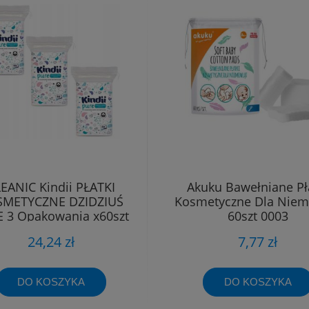
EANIC Kindii PŁATKI
Akuku Bawełniane Pł
METYCZNE DZIDZIUŚ
Kosmetyczne Dla Niem
 3 Opakowania x60szt
60szt 0003
24,24 zł
7,77 zł
DO KOSZYKA
DO KOSZYKA