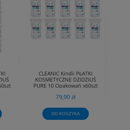
TKI
CLEANIC Kindii PŁATKI
IUŚ
KOSMETYCZNE DZIDZIUŚ
0szt
PURE 10 Opakowań x60szt
79,90 zł
DO KOSZYKA