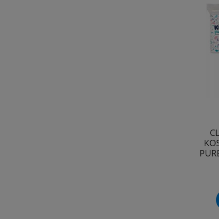
CL
KOS
PURE