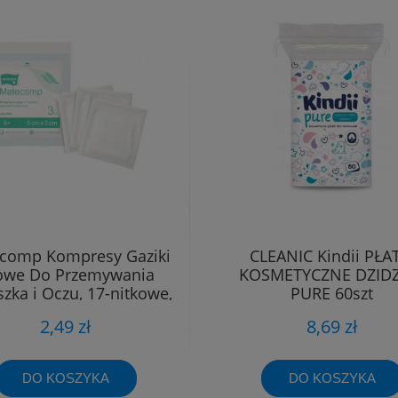
comp Kompresy Gaziki
CLEANIC Kindii PŁA
łowe Do Przemywania
KOSMETYCZNE DZIDZ
zka i Oczu, 17-nitkowe,
PURE 60szt
rstwowe, 5 x 5 cm 3 szt.
2,49 zł
8,69 zł
DO KOSZYKA
DO KOSZYKA