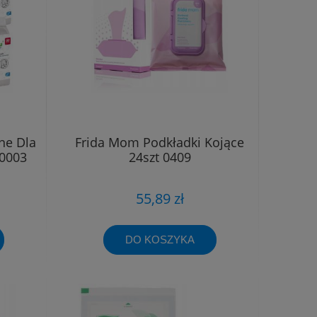
ne Dla
Frida Mom Podkładki Kojące
A0003
24szt 0409
55,89 zł
DO KOSZYKA