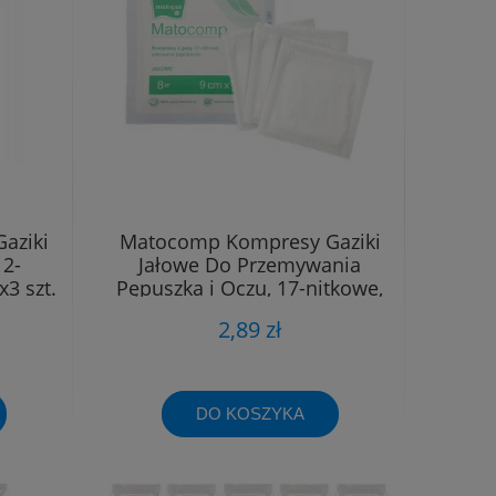
aziki
Matocomp Kompresy Gaziki
12-
Jałowe Do Przemywania
3 szt.
Pępuszka i Oczu, 17-nitkowe,
12-warstwowe, 9 x 9 cm 3 szt.
2,89 zł
DO KOSZYKA