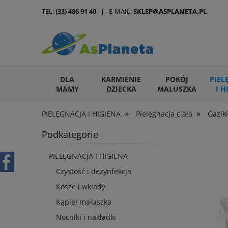
TEL:
(33) 486 91 40
| E-MAIL:
SKLEP@ASPLANETA.PL
DLA
KARMIENIE
POKÓJ
PIEL
MAMY
DZIECKA
MALUSZKA
I H
»
»
PIELĘGNACJA I HIGIENA
Pielęgnacja ciała
Gaziki
ARTYKUŁY DLA ZWIERZĄT
Podkategorie
PIELĘGNACJA I HIGIENA
Czystość i dezynfekcja
Kosze i wkłady
Kąpiel maluszka
Nocniki i nakładki