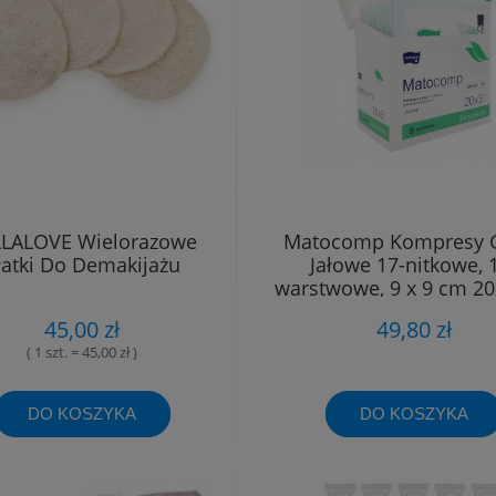
LALOVE Wielorazowe
Matocomp Kompresy G
łatki Do Demakijażu
Jałowe 17-nitkowe, 
warstwowe, 9 x 9 cm 20x
45,00 zł
49,80 zł
( 1 szt. = 45,00 zł )
DO KOSZYKA
DO KOSZYKA