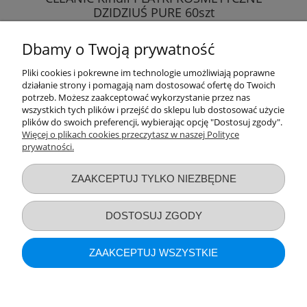
DZIDZIUŚ PURE 60szt
Dbamy o Twoją prywatność
8,69 zł
Pliki cookies i pokrewne im technologie umożliwiają poprawne
działanie strony i pomagają nam dostosować ofertę do Twoich
DO KOSZYKA
potrzeb. Możesz zaakceptować wykorzystanie przez nas
wszystkich tych plików i przejść do sklepu lub dostosować użycie
plików do swoich preferencji, wybierając opcję "Dostosuj zgody".
Więcej o plikach cookies przeczytasz w naszej Polityce
prywatności.
Przydatne linki
ZAAKCEPTUJ TYLKO NIEZBĘDNE
Warunki zakupów
DOSTOSUJ ZGODY
Moje konto
ZAAKCEPTUJ WSZYSTKIE
Informacje o sklepie
POKAŻ PEŁNĄ WERSJĘ STRONY