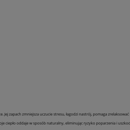
Jej zapach zmniejsza uczucie stresu, łagodzi nastrój, pomaga zrelaksować s
woje ciepło oddaje w sposób naturalny, eliminując ryzyko poparzenia i uszko