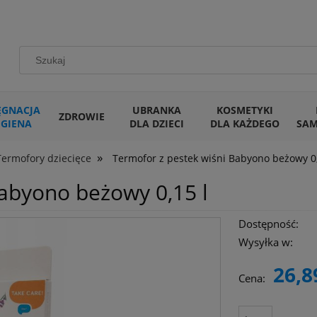
ĘGNACJA
UBRANKA
KOSMETYKI
ZDROWIE
IGIENA
DLA DZIECI
DLA KAŻDEGO
SA
»
Termofory dziecięce
Termofor z pestek wiśni Babyono beżowy 0,
Babyono beżowy 0,15 l
Dostępność:
Wysyłka w:
26,8
Cena: