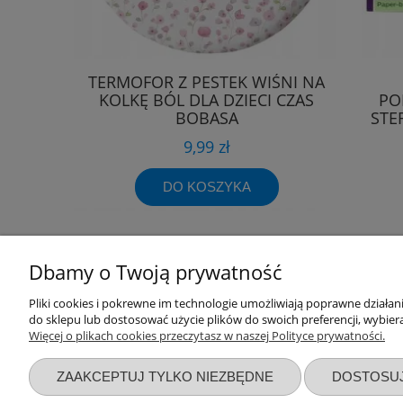
TERMOFOR Z PESTEK WIŚNI NA
KOLKĘ BÓL DLA DZIECI CZAS
PO
BOBASA
STE
9,99 zł
DO KOSZYKA
Dbamy o Twoją prywatność
Przydatne linki
Warunki z
Pliki cookies i pokrewne im technologie umożliwiają poprawne działa
do sklepu lub dostosować użycie plików do swoich preferencji, wybiera
Więcej o plikach cookies przeczytasz w naszej Polityce prywatności.
Nowości
Regulaminy
Promocje
Zwroty i re
ZAAKCEPTUJ TYLKO NIEZBĘDNE
DOSTOSU
Wyprawka dla noworodka
Polityka pr