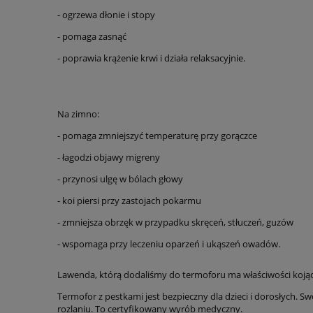
- ogrzewa dłonie i stopy
- pomaga zasnąć
- poprawia krążenie krwi i działa relaksacyjnie.
Na zimno:
- pomaga zmniejszyć temperaturę przy gorączce
- łagodzi objawy migreny
- przynosi ulgę w bólach głowy
- koi piersi przy zastojach pokarmu
- zmniejsza obrzęk w przypadku skręceń, stłuczeń, guzów
- wspomaga przy leczeniu oparzeń i ukąszeń owadów.
Lawenda, którą dodaliśmy do termoforu ma właściwości kojące. 
Termofor z pestkami jest bezpieczny dla dzieci i dorosłych. S
rozlaniu. To certyfikowany wyrób medyczny.