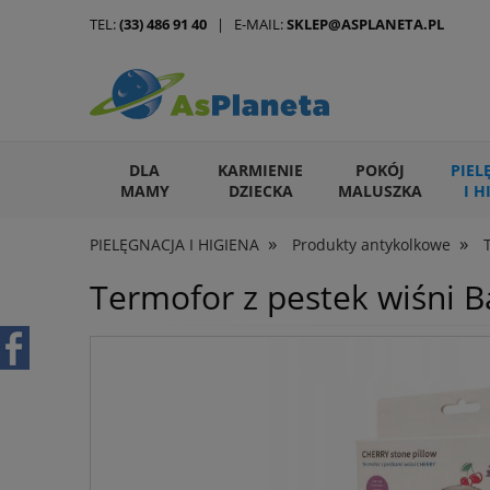
TEL:
(33) 486 91 40
| E-MAIL:
SKLEP@ASPLANETA.PL
DLA
KARMIENIE
POKÓJ
PIEL
MAMY
DZIECKA
MALUSZKA
I H
»
»
PIELĘGNACJA I HIGIENA
Produkty antykolkowe
ARTYKUŁY DLA ZWIERZĄT
Termofor z pestek wiśni 