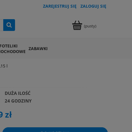
ZAREJESTRUJ SIĘ
ZALOGUJ SIĘ
(pusty)
FOTELIKI
ZABAWKI
MOCHODOWE
15 l
DUŻA ILOŚĆ
24 GODZINY
9 zł