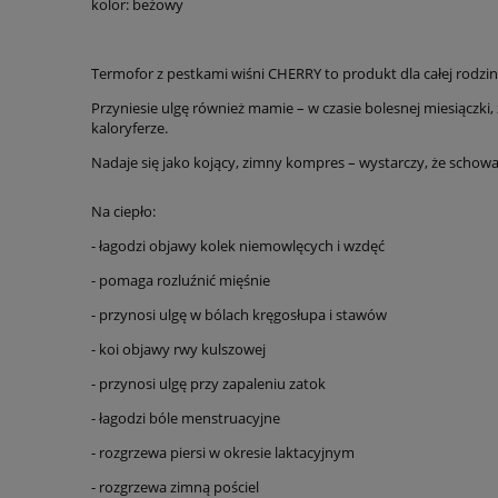
kolor: beżowy
Termofor z pestkami wiśni CHERRY to produkt dla całej rodzin
Przyniesie ulgę również mamie – w czasie bolesnej miesiączki
kaloryferze.
Nadaje się jako kojący, zimny kompres – wystarczy, że schowas
Na ciepło:
- łagodzi objawy kolek niemowlęcych i wzdęć
- pomaga rozluźnić mięśnie
- przynosi ulgę w bólach kręgosłupa i stawów
- koi objawy rwy kulszowej
- przynosi ulgę przy zapaleniu zatok
- łagodzi bóle menstruacyjne
- rozgrzewa piersi w okresie laktacyjnym
- rozgrzewa zimną pościel