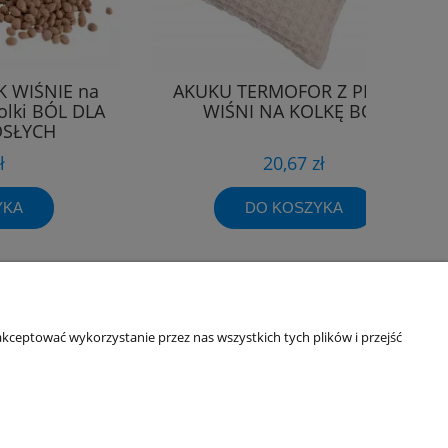
K WIŚNIE na
AKUKU TERMOFOR Z PESTEK
olki BÓL DLA
WIŚNI NA KOLKĘ BÓL
OSŁYCH
ł
20,67 zł
YKA
DO KOSZYKA
Informacje o sklepie
kceptować wykorzystanie przez nas wszystkich tych plików i przejść
O firmie
Odbiory osobiste
Dane kontaktowe