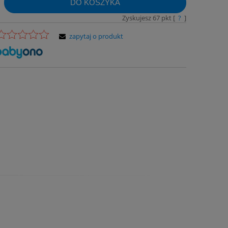
DO KOSZYKA
Zyskujesz
67
pkt [
?
]
zapytaj o produkt