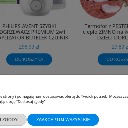
PHILIPS AVENT SZYBKI
Termofor z PESTE
DGRZEWACZ PREMIUM 2w1
ciepło ZIMNO na k
RYLIZATOR BUTELEK CZUJNIK
DZIECI DOR
296,99 zł
29,89 z
DO KOSZYKA
DO KOSZ
akupów
Moje konto
nie strony i pomagają nam dostosować ofertę do Twoich potrzeb. Możesz zaa
jąc opcję "Dostosuj zgody".
Twoje zamówienia
klamacje
Ustawienia konta
J ZGODY
ZAAKCEPTUJ WSZYSTKIE
ywatności
Przechowalnia