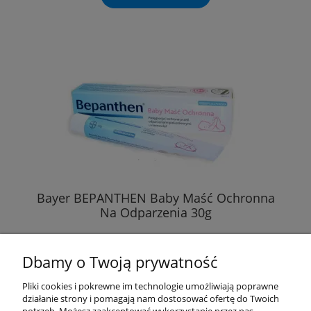
Bayer BEPANTHEN Baby Maść Ochronna
Na Odparzenia 30g
29,99 zł
Dbamy o Twoją prywatność
( 1 kg = 999,67 zł )
Pliki cookies i pokrewne im technologie umożliwiają poprawne
działanie strony i pomagają nam dostosować ofertę do Twoich
DO KOSZYKA