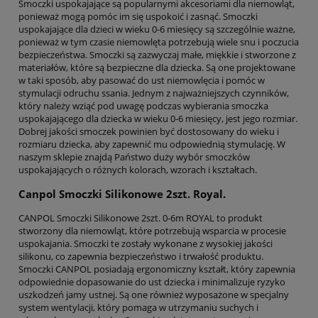
Smoczki uspokajające są popularnymi akcesoriami dla niemowląt,
ponieważ mogą pomóc im się uspokoić i zasnąć. Smoczki
uspokajające dla dzieci w wieku 0-6 miesięcy są szczególnie ważne,
ponieważ w tym czasie niemowlęta potrzebują wiele snu i poczucia
bezpieczeństwa. Smoczki są zazwyczaj małe, miękkie i stworzone z
materiałów, które są bezpieczne dla dziecka. Są one projektowane
w taki sposób, aby pasować do ust niemowlęcia i pomóc w
stymulacji odruchu ssania. Jednym z najważniejszych czynników,
który należy wziąć pod uwagę podczas wybierania smoczka
uspokajającego dla dziecka w wieku 0-6 miesięcy, jest jego rozmiar.
Dobrej jakości smoczek powinien być dostosowany do wieku i
rozmiaru dziecka, aby zapewnić mu odpowiednią stymulację. W
naszym sklepie znajdą Państwo duży wybór smoczków
uspokajających o różnych kolorach, wzorach i kształtach.
Canpol Smoczki Silikonowe 2szt. Royal.
CANPOL Smoczki Silikonowe 2szt. 0-6m ROYAL to produkt
stworzony dla niemowląt, które potrzebują wsparcia w procesie
uspokajania. Smoczki te zostały wykonane z wysokiej jakości
silikonu, co zapewnia bezpieczeństwo i trwałość produktu.
Smoczki CANPOL posiadają ergonomiczny kształt, który zapewnia
odpowiednie dopasowanie do ust dziecka i minimalizuje ryzyko
uszkodzeń jamy ustnej. Są one również wyposażone w specjalny
system wentylacji, który pomaga w utrzymaniu suchych i