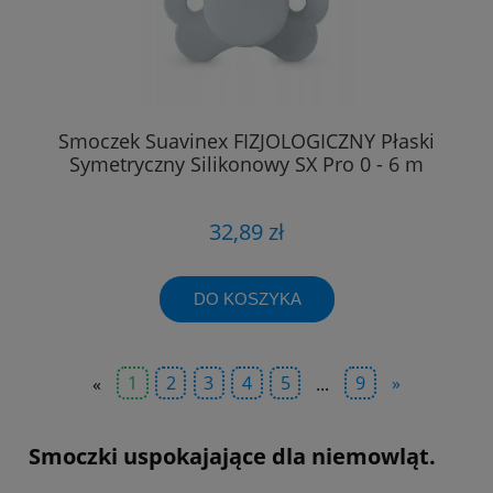
Smoczek Suavinex FIZJOLOGICZNY Płaski
Symetryczny Silikonowy SX Pro 0 - 6 m
32,89 zł
DO KOSZYKA
«
1
2
3
4
5
...
9
»
Smoczki uspokajające dla niemowląt.