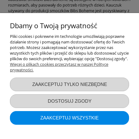
rozmiarach, aby pasowały do potrzeb różnych dzieci. Kauczuk
używany do produkcji smoczków Bibs Boheme jest pozyskiwany z
drzewa Hevea brasiliensis, który rośnie w krajach tropikalnych.
Kauczuk ten jest bezpieczny dla niemowląt i jest wolny od
Dbamy o Twoją prywatność
szkodliwych substancji chemicznych, takich jak BPA i ftalany.
Smoczki Bibs Boheme są projektowane w Danii i są inspirowane
Pliki cookies i pokrewne im technologie umożliwiają poprawne
skandynawskim stylem. Mają klasyczny, prosty wygląd, który jest
działanie strony i pomagają nam dostosować ofertę do Twoich
modny i pasuje do większości stylów ubierania niemowląt.
potrzeb. Możesz zaakceptować wykorzystanie przez nas
Smoczki Bibs Boheme są również zaprojektowane z myślą o
wszystkich tych plików i przejść do sklepu lub dostosować użycie
funkcjonalności - mają ergonomiczny kształt, który dopasowuje się
plików do swoich preferencji, wybierając opcję "Dostosuj zgody".
do kształtu ust dziecka i zapewnia maksymalny komfort.
Więcej o plikach cookies przeczytasz w naszej Polityce
prywatności.
Przydatne linki
ZAAKCEPTUJ TYLKO NIEZBĘDNE
Warunki zakupów
DOSTOSUJ ZGODY
Moje konto
ZAAKCEPTUJ WSZYSTKIE
Informacje o sklepie