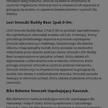
zdrowych warg malucha. Smoczki są łatwe w utrzymaniu w
czystości i higieniczne. Można je myć w zmywarce lub wyparzać w
gotującej się wodzie, co zapewnia bezpieczeństwo i czystość dla
dziecka.
Lovi Smoczki Buddy Bear 2pak 0-3m.
LOVI Smoczki Buddy Bear 2 Pak 0-3m to produkt zaprojektowany
dla najmłodszych niemowląt w wieku od 0 do 3 miesięcy, którzy
potrzebują dodatkowego wsparcia w procesie uspokajania.
Smoczki wykonane są z miękkiego, bezpiecznego dla dziecka
silikonu i mają specjalny kształt, który pozwala na swobodne
oddychanie przez dziecko podczas ssania. Smoczki LOVI Buddy
Bear są wyposażone w specjalny uchwyt, który ułatwia ich
wyjmowanie z ustka dziecka oraz w wieczko ochronne, które
pomaga utrzymać smoczek w czystości podczas transportu.
Smoczki można myć w zmywarce lub wyparzać w gotującej się
wodzie, bez obawy o zniekształcenie smoczka. Smoczek posiada
świecący w ciemności uchwyt, który ułatwia znalezienie smoczka w
ciemności.
Bibs Boheme Smoczek Uspokajający Kauczuk.
Bibs Boheme to marka produkująca smoczki uspokajające dla
niemowląt i małych dzieci, które są wykonane z naturalnego
kauczuku. Smoczki Bibs Boheme są dostępne w różnych kolorach i