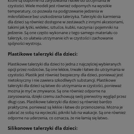
które są odporne na zarysowania i łatwe do utrzymania w
czystości. Wiele modeli jest również odpornych na wysokie
temperatury, co pozwala na podgrzewanie jedzenia w
mikrofalówce bez uszkodzenia talerzyka. Talerzyki do karmienia
dla dzieci są również dostępne w zestawach z innymi akcesoriami,
takimi jak łyżki, widelec, sztućce, kubki, naczynia i pojemniki na
jedzenie. Są one często wykonane z tego samego materiału co
talerzyk, co ułatwia utrzymanie ich w czystości i zachowanie
spójności wystroju.
Plastikowe talerzyki dla dzieci:
Plastikowe talerzyki dla dzieci to jedna z najczęściej wybieranych
opcji przez rodziców. Są one lekkie, trwałe i łatwe do utrzymania w
czystości. Plastik jest również bezpieczny dla dzieci, ponieważ jest
nietoksyczny i nie zawiera szkodliwych substancji. Plastikowe
talerzyki dla dzieci są łatwe do utrzymania w czystości, ponieważ
można je myć w zmywarce. Są one również odporne na
zarysowania, dzięki czemu zachowują swój pierwotny wygląd przez
długi czas. Plastikowe talerzyki dla dzieci są również bardzo
praktyczne, ponieważ są lekkie i łatwe do przenoszenia. Można je
zabrać ze sobą na wycieczki, pikniki lub na wakacje. Są one również
odporne na uderzenia, co oznacza, że nie łamią się łatwo.
Silikonowe talerzyki dla dzieci: