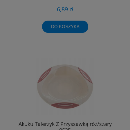
6,89 zł
DO KOSZYKA
Akuku Talerzyk Z Przyssawką róż/szary
0525