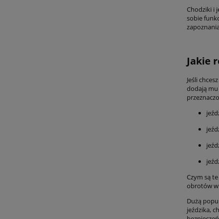
Chodziki i 
sobie funk
zapoznania
Jakie 
Jeśli chces
dodają mu 
przeznaczo
jeźd
jeźd
jeźd
jeźd
Czym są te
obrotów w p
Dużą popula
jeździka, c
bezpieczeń