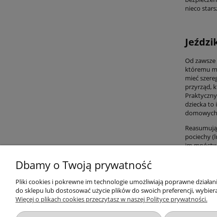
nieco star
Jeździ
Od zawsze 
któremu mo
mieć szere
przyrząd, 
Praktyczny
dziecka to 
domowych
Reasumując
pociechy (l
im mnóstwo
Dbamy o Twoją prywatność
Przydatne linki
Warunki z
Pliki cookies i pokrewne im technologie umożliwiają poprawne działa
do sklepu lub dostosować użycie plików do swoich preferencji, wybiera
Więcej o plikach cookies przeczytasz w naszej Polityce prywatności.
Nowości
Regulaminy
Promocje
Zwroty i re