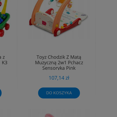
 z
Toyz Chodzik Z Matą
i K3
Muzyczną 2w1 Pchacz
Sensoryka Pink
107,14 zł
DO KOSZYKA