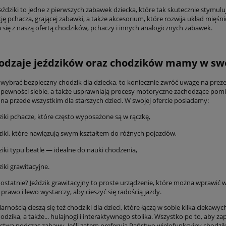
jeździki to jedne z pierwszych zabawek dziecka, które tak skutecznie stymul
cję pchacza, grającej zabawki, a także akcesorium, które rozwija układ mi
 się z naszą ofertą chodzików, pchaczy i innych analogicznych zabawek.
rodzaje jeździków oraz chodzików mamy w swo
z wybrać bezpieczny chodzik dla dziecka, to koniecznie zwróć uwagę na prez
pewności siebie, a także usprawniają procesy motoryczne zachodzące po
na przede wszystkim dla starszych dzieci. W swojej ofercie posiadamy:
ziki pchacze, które często wyposażone są w rączkę,
ziki, które nawiązują swym kształtem do różnych pojazdów,
ziki typu beatle — idealne do nauki chodzenia,
ziki grawitacyjne.
 ostatnie? Jeździk grawitacyjny to proste urządzenie, które można wprawić w
rawo i lewo wystarczy, aby cieszyć się radością jazdy.
rnością cieszą się też chodziki dla dzieci, które łączą w sobie kilka ciekawy
hodzika, a także... hulajnogi i interaktywnego stolika. Wszystko po to, aby za
stwa podczas zabawy. Jeśli zatem preferują Państwo wielofunkcyjny chodzik