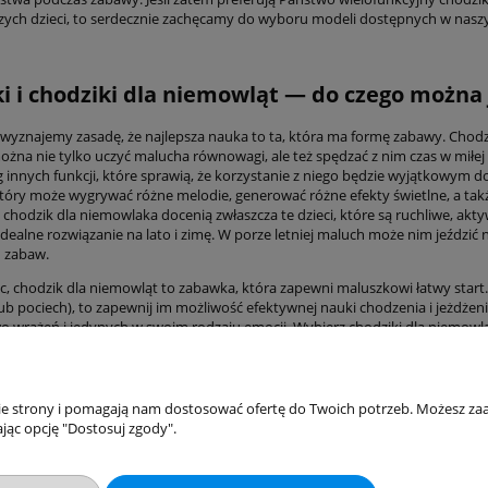
szych dzieci, to serdecznie zachęcamy do wyboru modeli dostępnych w nasz
ki i chodziki dla niemowląt — do czego można
wyznajemy zasadę, że najlepsza nauka to ta, która ma formę zabawy. Chodzi
żna nie tylko uczyć malucha równowagi, ale też spędzać z nim czas w miłej
g innych funkcji, które sprawią, że korzystanie z niego będzie wyjątkowym d
który może wygrywać różne melodie, generować różne efekty świetlne, a takż
 chodzik dla niemowlaka docenią zwłaszcza te dzieci, które są ruchliwe, akt
idealne rozwiązanie na lato i zimę. W porze letniej maluch może nim jeździ
 zabaw.
, chodzik dla niemowląt to zabawka, która zapewni maluszkowi łatwy start. 
ub pociech), to zapewnij im możliwość efektywnej nauki chodzenia i jeżdżen
 wrażeń i jedynych w swoim rodzaju emocji. Wybierz chodziki dla niemowl
akupów
Moje konto
nie strony i pomagają nam dostosować ofertę do Twoich potrzeb. Możesz zaa
jąc opcję "Dostosuj zgody".
Twoje zamówienia
klamacje
Ustawienia konta