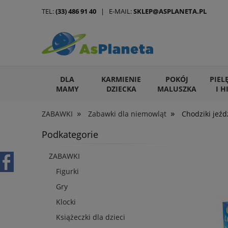
TEL:
(33) 486 91 40
| E-MAIL:
SKLEP@ASPLANETA.PL
DLA
KARMIENIE
POKÓJ
PIEL
MAMY
DZIECKA
MALUSZKA
I H
»
»
ZABAWKI
Zabawki dla niemowląt
Chodziki jeźd
ARTYKUŁY DLA ZWIERZĄT
Podkategorie
ZABAWKI
Figurki
Gry
Klocki
Książeczki dla dzieci