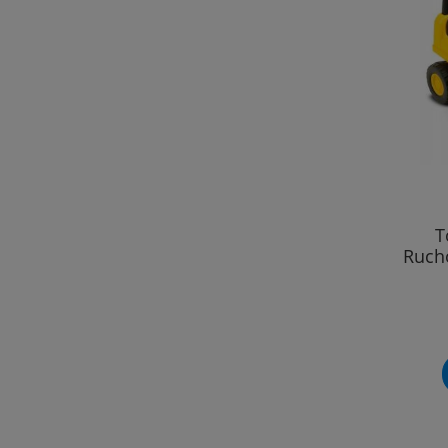
T
Ruch