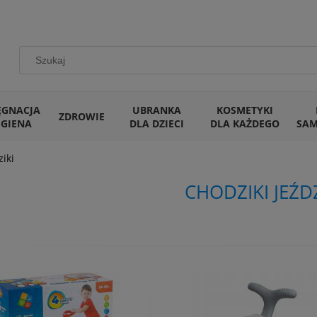
ĘGNACJA
UBRANKA
KOSMETYKI
ZDROWIE
IGIENA
DLA DZIECI
DLA KAŻDEGO
SA
ziki
CHODZIKI JEŹDZ