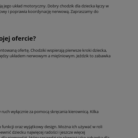
ują jego układ motoryczny. Dobry chodzik dla dziecka łączy w
ęśniowy i poprawia koordynację nerwową. Zapraszamy do
jej ofercie?
entowaną ofertę. Chodziki wspierają pierwsze kroki dziecka,
między układem nerwowym a mięśniowym. Jeździk to zabawka
 ruch wyłącznie za pomocą skręcania kierownicą. Kilka
ch funkcji oraz wyjątkowy design. Można ich używać w roli
pewnić dziecku najwięcej radości i jeszcze więcej
 dla niemowląt, który sprawdzi się również jako zabawka dla