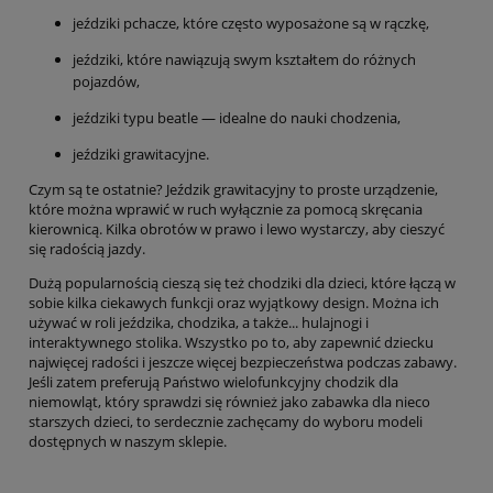
jeździki pchacze, które często wyposażone są w rączkę,
jeździki, które nawiązują swym kształtem do różnych
pojazdów,
jeździki typu beatle — idealne do nauki chodzenia,
jeździki grawitacyjne.
Czym są te ostatnie? Jeździk grawitacyjny to proste urządzenie,
które można wprawić w ruch wyłącznie za pomocą skręcania
kierownicą. Kilka obrotów w prawo i lewo wystarczy, aby cieszyć
się radością jazdy.
Dużą popularnością cieszą się też chodziki dla dzieci, które łączą w
sobie kilka ciekawych funkcji oraz wyjątkowy design. Można ich
używać w roli jeździka, chodzika, a także... hulajnogi i
interaktywnego stolika. Wszystko po to, aby zapewnić dziecku
najwięcej radości i jeszcze więcej bezpieczeństwa podczas zabawy.
Jeśli zatem preferują Państwo wielofunkcyjny chodzik dla
niemowląt, który sprawdzi się również jako zabawka dla nieco
starszych dzieci, to serdecznie zachęcamy do wyboru modeli
dostępnych w naszym sklepie.