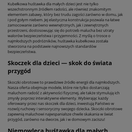
Kubełkowa huśtawka dla małych dzieci jest nie tylko
wszechstronnym źródłem radości, ale również znakomitym
elementem zabawy, który bez trudu zagości zarówno w domu, jak
i pod gołym niebem. Jej elastyczna konstrukcja pozwala na łatwe
zamocowanie zarówno wewnętrznych, jak i zewnętrznych
przestrzeni, dostosowując się do potrzeb malucha bez utraty
walorów bezpieczeństwa i przyjemności. Z myślą o trosce o
najmłodszych podróżników, huśtawka kubełkowa została
stworzona na podstawie najnowszych standardów
bezpieczeństwa.
Skoczek dla dzieci — skok do świata
przygód
Skoczki obrotowe to prawdziwe źródło energii dla najmłodszych.
Nasza oferta obejmuje modele, które nie tylko dostarczają
maluchom radość z aktywności fizycznej, ale także stymulują ich
zmysły poprzez interaktywne elementy. Wybierając każdy
oferowany przez nas skoczek dla dzieci, inwestują Państwo w
rozwój ruchowy i sensoryczny swojego dziecka. Skoczki obrotowe
zapewnią maluchowi najwspanialsze chwile skakania w świat
przygód, zarówno na dworze, jak i w domowym zaciszu!
Niemowlęca huśtawka dla małych