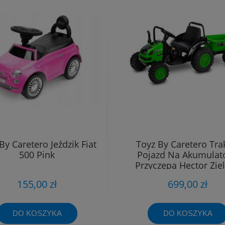
By Caretero Jeździk Fiat
Toyz By Caretero Tra
500 Pink
Pojazd Na Akumulato
Przyczepą Hector Zie
155,00 zł
699,00 zł
DO KOSZYKA
DO KOSZYKA