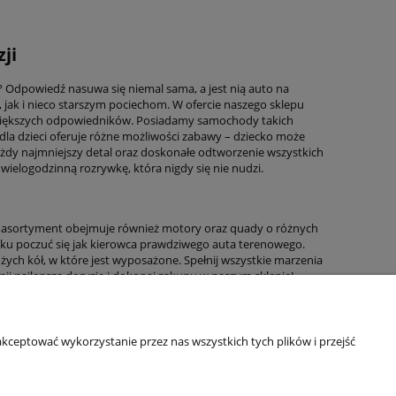
ji
i? Odpowiedź nasuwa się niemal sama, a jest nią auto na
ak i nieco starszym pociechom. W ofercie naszego sklepu
 większych odpowiedników. Posiadamy samochody takich
dla dzieci oferuje różne możliwości zabawy – dziecko może
ażdy najmniejszy detal oraz doskonałe odtworzenie wszystkich
 wielogodzinną rozrywkę, która nigdy się nie nudzi.
z asortyment obejmuje również motory oraz quady o różnych
ku poczuć się jak kierowca prawdziwego auta terenowego.
żych kół, w które jest wyposażone. Spełnij wszystkie marzenia
j najlepszą decyzję i dokonaj zakupu w naszym sklepie!
kceptować wykorzystanie przez nas wszystkich tych plików i przejść
Informacje o sklepie
O firmie