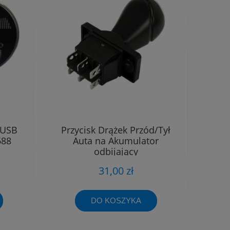
 USB
Przycisk Drążek Przód/Tył
688
Auta na Akumulator
odbijający
31,00 zł
DO KOSZYKA