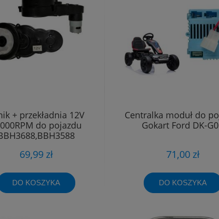
nik + przekładnia 12V
Centralka moduł do po
000RPM do pojazdu
Gokart Ford DK-G0
BBH3688,BBH3588
69,99 zł
71,00 zł
DO KOSZYKA
DO KOSZYKA