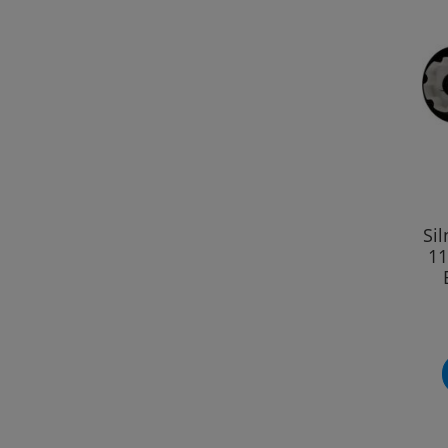
Sil
11