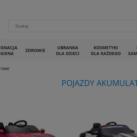
ĘGNACJA
UBRANKA
KOSMETYKI
ZDROWIE
IGIENA
DLA DZIECI
DLA KAŻDEGO
SA
orowe
POJAZDY AKUMUL