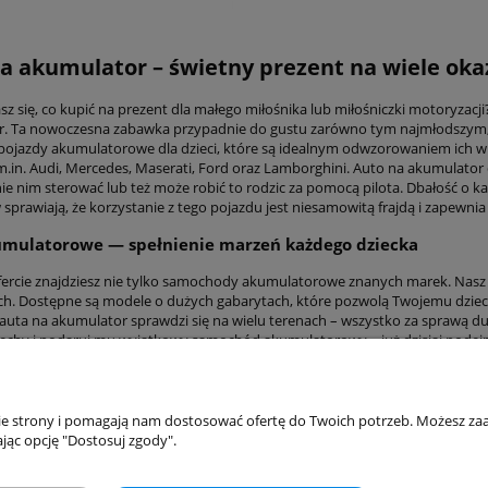
a akumulator – świetny prezent na wiele okaz
sz się, co kupić na prezent dla małego miłośnika lub miłośniczki motoryzacj
. Ta nowoczesna zabawka przypadnie do gustu zarówno tym najmłodszym, j
 pojazdy akumulatorowe dla dzieci, które są idealnym odwzorowaniem ich
m.in. Audi, Mercedes, Maserati, Ford oraz Lamborghini. Auto na akumulator 
ie nim sterować lub też może robić to rodzic za pomocą pilota. Dbałość o k
sprawiają, że korzystanie z tego pojazdu jest niesamowitą frajdą i zapewnia
umulatorowe — spełnienie marzeń każdego dziecka
fercie znajdziesz nie tylko samochody akumulatorowe znanych marek. Nas
h. Dostępne są modele o dużych gabarytach, które pozwolą Twojemu dziec
 auta na akumulator sprawdzi się na wielu terenach – wszystko za sprawą du
iechy i podaruj mu wyjątkowy samochód akumulatorowy – już dzisiaj podejmi
nie strony i pomagają nam dostosować ofertę do Twoich potrzeb. Możesz zaa
akupów
Moje konto
jąc opcję "Dostosuj zgody".
Twoje zamówienia