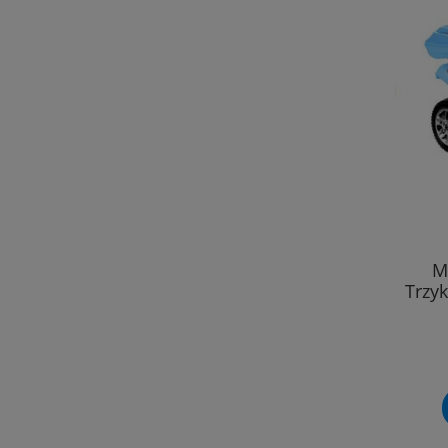
M
Trzyk