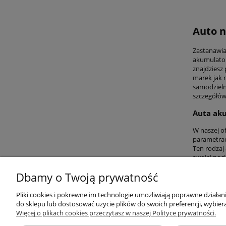
Auto n
Zastanawia
akumulator
znajdziesz
marek jak 
samodzieln
szczegółów 
Auta ak
W naszej o
parametrac
Ten rodzaj
swojej poc
Dbamy o Twoją prywatność
Pliki cookies i pokrewne im technologie umożliwiają poprawne działa
Przydatne linki
Warunki z
do sklepu lub dostosować użycie plików do swoich preferencji, wybiera
Więcej o plikach cookies przeczytasz w naszej Polityce prywatności.
Nowości
Regulaminy