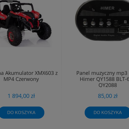
na Akumulator XMX603 z
Panel muzyczny mp3
MP4 Czerwony
Himer QY1588 BLT-
QY2088
1 894,00 zł
85,00 zł
DO KOSZYKA
DO KOSZYKA