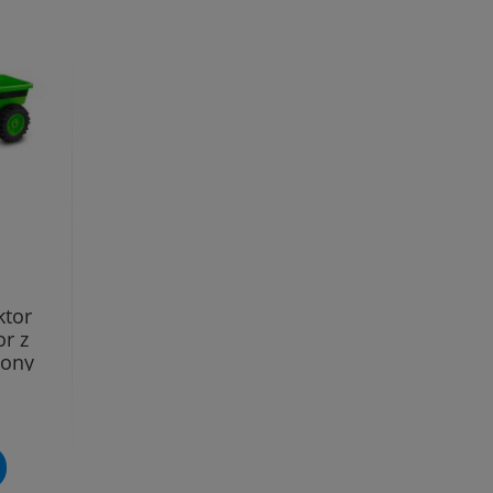
ktor
r z
lony