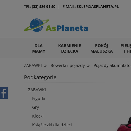
TEL:
(33) 486 91 40
| E-MAIL:
SKLEP@ASPLANETA.PL
DLA
KARMIENIE
POKÓJ
PIEL
MAMY
DZIECKA
MALUSZKA
I H
»
»
ZABAWKI
Rowerki i pojazdy
Pojazdy akumulat
ARTYKUŁY DLA ZWIERZĄT
Podkategorie
ZABAWKI
Figurki
Gry
Klocki
Książeczki dla dzieci