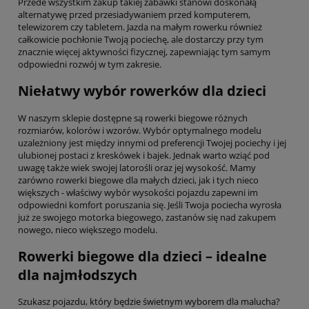
Przede wszystkim zakup takiej zabawki stanowi doskonałą
alternatywę przed przesiadywaniem przed komputerem,
telewizorem czy tabletem. Jazda na małym rowerku również
całkowicie pochłonie Twoją pociechę, ale dostarczy przy tym
znacznie więcej aktywności fizycznej, zapewniając tym samym
odpowiedni rozwój w tym zakresie.
Niełatwy wybór rowerków dla dzieci
W naszym sklepie dostępne są rowerki biegowe różnych
rozmiarów, kolorów i wzorów. Wybór optymalnego modelu
uzależniony jest między innymi od preferencji Twojej pociechy i jej
ulubionej postaci z kreskówek i bajek. Jednak warto wziąć pod
uwagę także wiek swojej latorośli oraz jej wysokość. Mamy
zarówno rowerki biegowe dla małych dzieci, jak i tych nieco
większych - właściwy wybór wysokości pojazdu zapewni im
odpowiedni komfort poruszania się. Jeśli Twoja pociecha wyrosła
już ze swojego motorka biegowego, zastanów się nad zakupem
nowego, nieco większego modelu.
Rowerki biegowe dla dzieci – idealne
dla najmłodszych
Szukasz pojazdu, który będzie świetnym wyborem dla malucha?