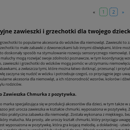
«
1
2
»
yjne zawieszki i grzechotki dla twojego dziec
i grzechotki to popularne akcesoria do wózków dla niemowląt. Zawieszki to 
rzechotki to małe zabawki z dzwoneczkami lub innymi dźwiękami, które moż
 to doskonały sposób na stymulowanie rozwoju sensorycznego niemowląt. 
 maluchy mogą rozwijać swoje zdolności poznawcze, w tym koordynację wz
 zawieszki i grzechotki do wózków mogą pomóc w utrzymaniu niemowlęcia 
zabawkami, a zwłaszcza tymi, które można łatwo dotknąć, przesunąć i przytu
lę zaczyna się nudzić w wózku i potrzebuje czegoś, co przyciągnie jego uwag
ularne akcesoria dla niemowląt, a ich różnorodność wzorów, kolorów i d
tylu rodziców.
o Zawieszka Chmurka z pozytywka.
to marka specjalizująca się w produkcji akcesoriów dla dzieci, w tym takż
bazoo jest urocza zawieszka w kształcie chmurki, wyposażona w pozytywkę. Z
rdzo praktyczna zabawka dla niemowląt. Została wykonana z miękkiego, bezp
 skóry malucha. Ma prosty, ale uroczy kształt chmurki, który przyciąga uwag
est wyposażona w pozytywkę, która gra kojącą melodię, a dokładniej - utwór "