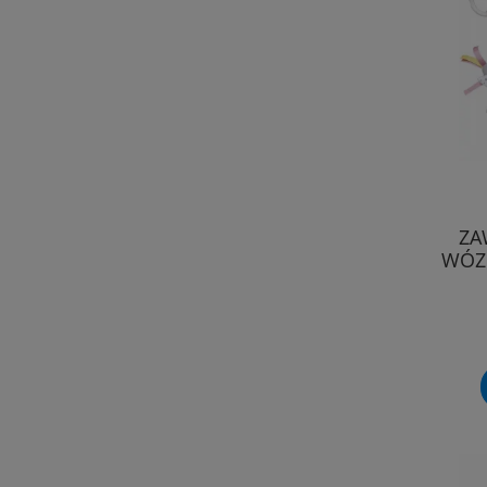
ZA
WÓZK