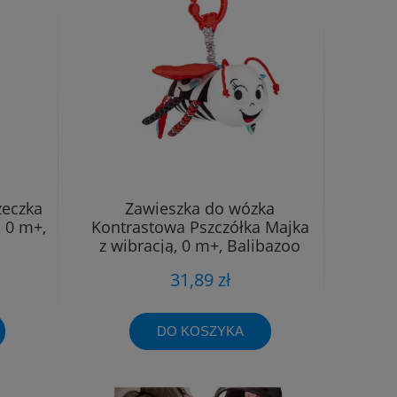
żeczka
Zawieszka do wózka
 0 m+,
Kontrastowa Pszczółka Majka
z wibracją, 0 m+, Balibazoo
31,89 zł
DO KOSZYKA