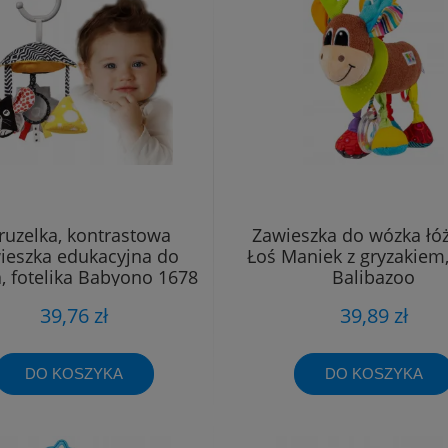
ruzelka, kontrastowa
Zawieszka do wózka łó
ieszka edukacyjna do
Łoś Maniek z gryzakiem,
, fotelika Babyono 1678
Balibazoo
39,76 zł
39,89 zł
DO KOSZYKA
DO KOSZYKA