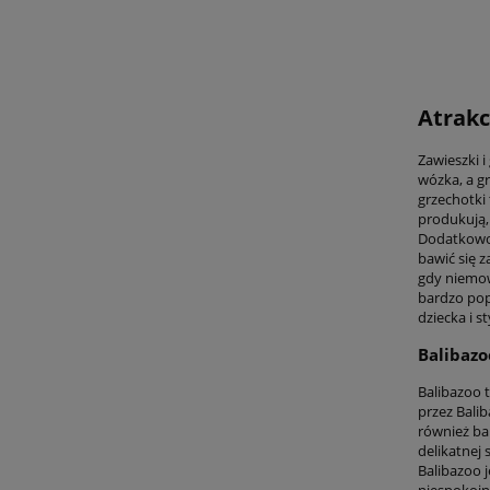
Atrakc
Zawieszki 
wózka, a g
grzechotki
produkują,
Dodatkowo,
bawić się 
gdy niemow
bardzo pop
dziecka i s
Balibazo
Balibazoo 
przez Bali
również ba
delikatnej
Balibazoo j