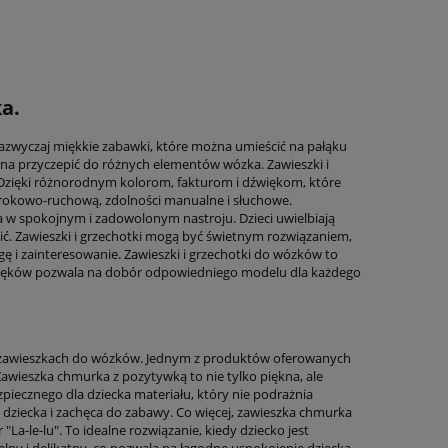
ka.
zazwyczaj miękkie zabawki, które można umieścić na pałąku
na przyczepić do różnych elementów wózka. Zawieszki i
Dzięki różnorodnym kolorom, fakturom i dźwiękom, które
rokowo-ruchową, zdolności manualne i słuchowe.
w spokojnym i zadowolonym nastroju. Dzieci uwielbiają
lić. Zawieszki i grzechotki mogą być świetnym rozwiązaniem,
ę i zainteresowanie. Zawieszki i grzechotki do wózków to
źwięków pozwala na dobór odpowiedniego modelu dla każdego
e w zawieszkach do wózków. Jednym z produktów oferowanych
awieszka chmurka z pozytywką to nie tylko piękna, ale
iecznego dla dziecka materiału, który nie podrażnia
ę dziecka i zachęca do zabawy. Co więcej, zawieszka chmurka
La-le-lu". To idealne rozwiązanie, kiedy dziecko jest