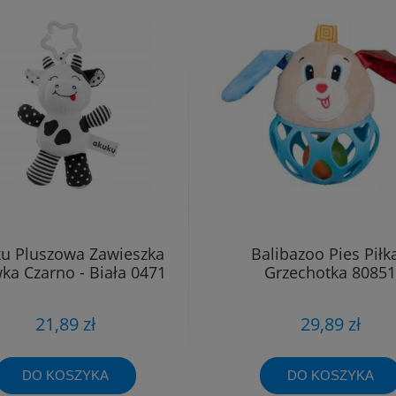
u Pluszowa Zawieszka
Balibazoo Pies Piłka
ka Czarno - Biała 0471
Grzechotka 80851
21,89 zł
29,89 zł
DO KOSZYKA
DO KOSZYKA