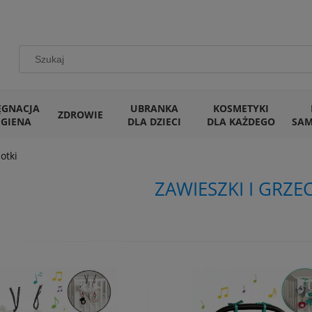
ĘGNACJA
UBRANKA
KOSMETYKI
ZDROWIE
IGIENA
DLA DZIECI
DLA KAŻDEGO
SA
otki
ZAWIESZKI I GRZE