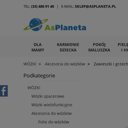
TEL:
(33) 486 91 40
| E-MAIL:
SKLEP@ASPLANETA.PL
DLA
KARMIENIE
POKÓJ
PIEL
MAMY
DZIECKA
MALUSZKA
I H
»
»
WÓZKI
Akcesoria do wózków
Zawieszki i grzech
ARTYKUŁY DLA ZWIERZĄT
Podkategorie
WÓZKI
Wózki spacerowe
Wózki wielofunkcyjne
Akcesoria do wózków
Folie do wózków