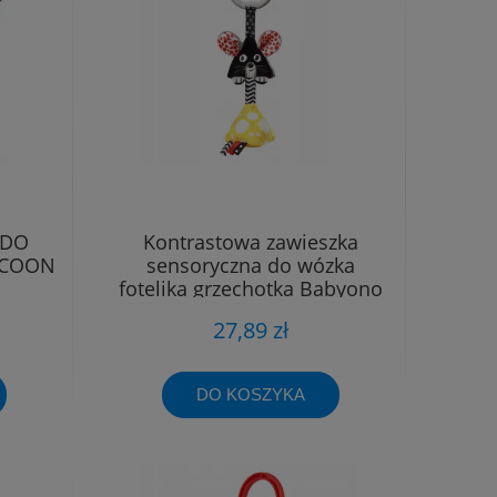
 DO
Kontrastowa zawieszka
CCOON
sensoryczna do wózka
fotelika grzechotka Babyono
1676
27,89 zł
DO KOSZYKA