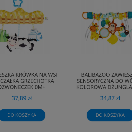
ESZKA KRÓWKA NA WSI
BALIBAZOO ZAWIES
ZCZAŁKA GRZECHOTKA
SENSORYCZNA DO W
DZWONECZEK 0M+
KOLOROWA DŻUNGLA
BALIBAZOO
37,89 zł
34,87 zł
DO KOSZYKA
DO KOSZYKA