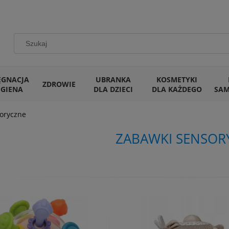
ĘGNACJA
UBRANKA
KOSMETYKI
ZDROWIE
IGIENA
DLA DZIECI
DLA KAŻDEGO
SA
oryczne
ZABAWKI SENSOR