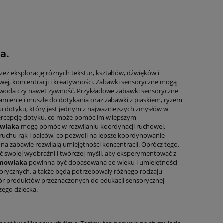
a.
ez eksplorację różnych tekstur, kształtów, dźwięków i
owej, koncentracji i kreatywności. Zabawki sensoryczne mogą
k, woda czy nawet żywność. Przykładowe zabawki sensoryczne
amienie i muszle do dotykania oraz zabawki z piaskiem, ryżem
łu dotyku, który jest jednym z najważniejszych zmysłów w
ą percepcję dotyku, co może pomóc im w lepszym
owlaka
mogą pomóc w rozwijaniu koordynacji ruchowej.
 ruchu rąk i palców, co pozwoli na lepsze koordynowanie
na zabawie rozwijają umiejętności koncentracji. Oprócz tego,
swojej wyobraźni i twórczej myśli, aby eksperymentować z
emowlaka
powinna być dopasowana do wieku i umiejętności
orycznych, a także będą potrzebowały różnego rodzaju
bór produktów przeznaczonych do edukacji sensorycznej
zego dziecka.