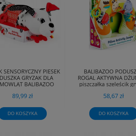
K SENSORYCZNY PIESEK
BALIBAZOO PODUS
DUSZKA GRYZAK DLA
ROGAL AKTYWNA DŻU
EMOWLĄT BALIBAZOO
piszczałka szeleścik gr
Dumel
metki
89,99 zł
58,67 zł
DO KOSZYKA
DO KOSZYKA