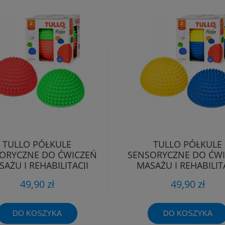
TULLO PÓŁKULE
TULLO PÓŁKULE
ORYCZNE DO ĆWICZEŃ
SENSORYCZNE DO ĆW
AŻU I REHABILITACJI
MASAŻU I REHABILITA
DZIECI 2szt 822
DZIECI 2szt 821
49,90 zł
49,90 zł
DO KOSZYKA
DO KOSZYKA