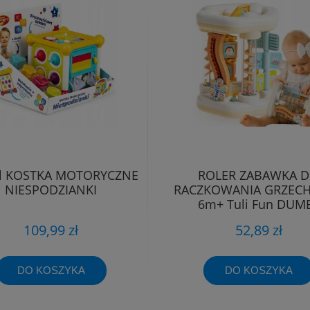
l KOSTKA MOTORYCZNE
ROLER ZABAWKA 
NIESPODZIANKI
RACZKOWANIA GRZEC
6m+ Tuli Fun DUM
109,99 zł
52,89 zł
DO KOSZYKA
DO KOSZYKA