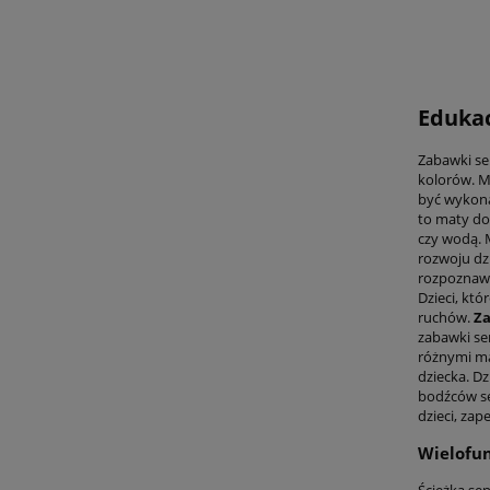
Edukac
Zabawki se
kolorów. M
być wykona
to maty do
czy wodą. 
rozwoju dz
rozpoznawa
Dzieci, kt
ruchów.
Za
zabawki se
różnymi ma
dziecka. D
bodźców s
dzieci, za
Wielofun