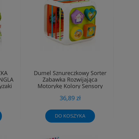
ZKA
Dumel Sznureczkowy Sorter
NGLA
Zabawka Rozwijająca
yzaki
Motorykę Kolory Sensory
12m+
36,89 zł
DO KOSZYKA