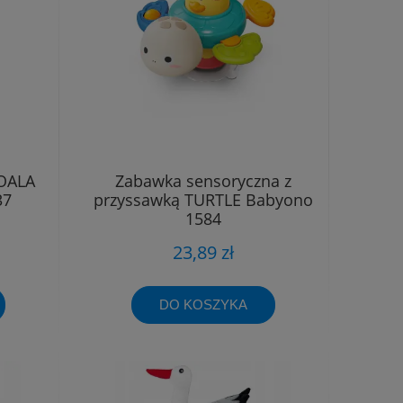
KOALA
Zabawka sensoryczna z
37
przyssawką TURTLE Babyono
1584
23,89 zł
DO KOSZYKA