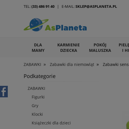
TEL:
(33) 486 91 40
| E-MAIL:
SKLEP@ASPLANETA.PL
DLA
KARMIENIE
POKÓJ
PIEL
MAMY
DZIECKA
MALUSZKA
I H
»
»
ZABAWKI
Zabawki dla niemowląt
Zabawki sens
ARTYKUŁY DLA ZWIERZĄT
Podkategorie
ZABAWKI
Figurki
Gry
Klocki
Książeczki dla dzieci