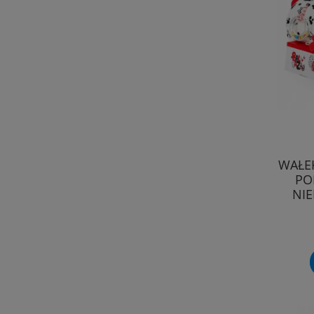
WAŁE
PO
NI