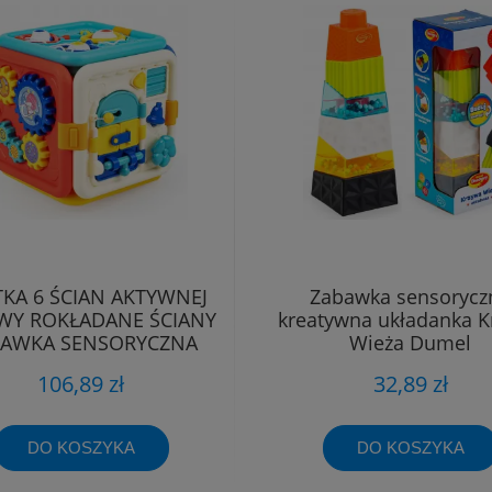
KA 6 ŚCIAN AKTYWNEJ
Zabawka sensorycz
WY ROKŁADANE ŚCIANY
kreatywna układanka K
BAWKA SENSORYCZNA
Wieża Dumel
Dumel
106,89 zł
32,89 zł
DO KOSZYKA
DO KOSZYKA