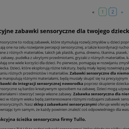
«
1
2
»
yjne zabawki sensoryczne dla twojego dzieck
nsoryczne to rodzaj zabawek, które stymulują rozwój zmysłów u dzieci poprz
ają one na celu rozwijanie percepcji sensorycznej, a także koordynacji ruch
ne z różnych materiałów, takich jak plastik, guma, drewno, tkanina, piase
 zabawy, pudełka z ukrytymi przedmiotami, gryzaki z różnych materiałów, k
Mają one wiele korzyści dla dzieci. Po pierwsze, pomagają w rozwijaniu zmys
iecka. Dzieci, które eksplorują różne tekstury, będą miały lepiej rozwinięt
niu różnych przedmiotów i materiałów.
Zabawki sensoryczne dla niem
óre manipulują różnymi materiałami, będą musiały skupić się na precyzyjnym
bawki do integracji sensorycznej noworodka
poprzez skupienie dziecka 
nsoryczne są bardzo kreatywnym sposobem na zabawę. Dzieci mogą używać 
teriałami i stworzyć swoje własne zabawy.
Zabawka sensoryczna dla ni
zieci w różnym wieku będą zainteresowane różnymi rodzajami zabawek sens
ensorycznych. Nasz
sklep z zabawkami sensorycznymi
oferuje wielki wy
pewniając tym samym, że każdy powinien znaleźć coś odpowiedniego dla was
kcyjna ścieżka sensoryczna firmy Tullo.