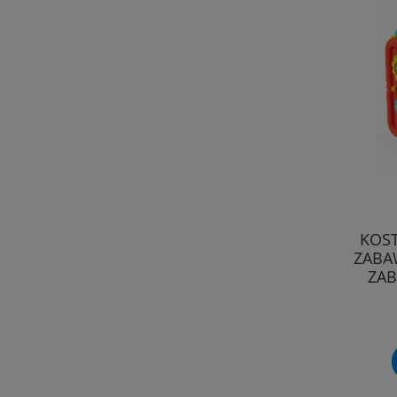
KOST
ZABA
ZA