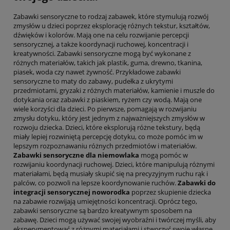
Zabawki sensoryczne to rodzaj zabawek, które stymulują rozwój
zmysłów u dzieci poprzez eksplorację różnych tekstur, kształtów,
dźwięków i kolorów. Mają one na celu rozwijanie percepcji
sensorycznej, a także koordynacji ruchowej, koncentracji i
kreatywności. Zabawki sensoryczne mogą być wykonane z
różnych materiałów, takich jak plastik, guma, drewno, tkanina,
piasek, woda czy nawet żywność. Przykładowe zabawki
sensoryczne to maty do zabawy, pudełka z ukrytymi
przedmiotami, gryzaki z różnych materiałów, kamienie i muszle do
dotykania oraz zabawki z piaskiem, ryżem czy wodą. Mają one
wiele korzyści dla dzieci. Po pierwsze, pomagają w rozwijaniu
zmysłu dotyku, który jest jednym z najważniejszych zmysłów w
rozwoju dziecka. Dzieci, które eksplorują różne tekstury, będą
miały lepiej rozwiniętą percepcję dotyku, co może pomóc im w
lepszym rozpoznawaniu różnych przedmiotów i materiałów.
Zabawki sensoryczne dla niemowlaka
mogą pomóc w
rozwijaniu koordynacji ruchowej. Dzieci, które manipulują różnymi
materiałami, będą musiały skupić się na precyzyjnym ruchu rąk i
palców, co pozwoli na lepsze koordynowanie ruchów.
Zabawki do
integracji sensorycznej noworodka
poprzez skupienie dziecka
na zabawie rozwijają umiejętności koncentracji. Oprócz tego,
zabawki sensoryczne są bardzo kreatywnym sposobem na
zabawę. Dzieci mogą używać swojej wyobraźni i twórczej myśli, aby
eksperymentować z różnymi materiałami i stworzyć swoje własne