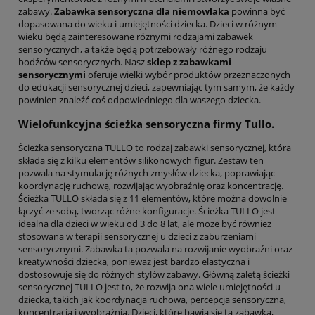
zabawy.
Zabawka sensoryczna dla niemowlaka
powinna być
dopasowana do wieku i umiejętności dziecka. Dzieci w różnym
wieku będą zainteresowane różnymi rodzajami zabawek
sensorycznych, a także będą potrzebowały różnego rodzaju
bodźców sensorycznych. Nasz
sklep z zabawkami
sensorycznymi
oferuje wielki wybór produktów przeznaczonych
do edukacji sensorycznej dzieci, zapewniając tym samym, że każdy
powinien znaleźć coś odpowiedniego dla waszego dziecka.
Wielofunkcyjna ścieżka sensoryczna firmy Tullo.
Ścieżka sensoryczna TULLO to rodzaj zabawki sensorycznej, która
składa się z kilku elementów silikonowych figur. Zestaw ten
pozwala na stymulację różnych zmysłów dziecka, poprawiając
koordynację ruchową, rozwijając wyobraźnię oraz koncentrację.
Ścieżka TULLO składa się z 11 elementów, które można dowolnie
łączyć ze sobą, tworząc różne konfiguracje. Ścieżka TULLO jest
idealna dla dzieci w wieku od 3 do 8 lat, ale może być również
stosowana w terapii sensorycznej u dzieci z zaburzeniami
sensorycznymi. Zabawka ta pozwala na rozwijanie wyobraźni oraz
kreatywności dziecka, ponieważ jest bardzo elastyczna i
dostosowuje się do różnych stylów zabawy. Główną zaletą ścieżki
sensorycznej TULLO jest to, że rozwija ona wiele umiejętności u
dziecka, takich jak koordynacja ruchowa, percepcja sensoryczna,
koncentracja i wyobraźnia. Dzieci, które bawią się tą zabawką,