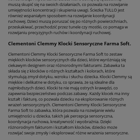
muszą skupić się na swoich działaniach, co pozwala na rozwijanie
umiejętności koncentracji i skupienia uwagi. Ścieżka TULLO jest
również wspaniałym sposobem na rozwijanie koordynacji
ruchowej. Dzieci muszą poruszać się po różnych powierzchniach,
przeskakiwać, przechodzić przez tunele czy mostki, co pomaga w
rozwijaniu precyzyjnych ruchów i koordynacji ruchowej.
Clementoni Clemmy Klocki Sensoryczne Farma Soft.
Clementoni Clemmy Klocki Sensoryczne Farma Soft to zestaw
miękkich klocków sensorycznych dla dzieci, które wyróżniają się
ciekawym designem oraz różnorodnymi fakturami. Zabawka ta
składa się z klocków o różnych kształtach i kolorach, które
stymulują zmysł dotyku, wzroku i słuchu dziecka. Klocki Clemmy są
miękkie i delikatne w dotyku, co sprawia, że są idealne dla
najmłodszych dzieci. Klocki te nie mają ostrych krawędzi, co
zapewnia bezpieczeństwo podczas zabawy. Każdy klocek ma inny
kształt i fakturę, co pozwala dziecku na eksplorowanie różnych
wrażeń sensorycznych. Clementoni Clemmy Klocki Sensoryczne
Farma Soft to zabawka, która pozwala na rozwijanie wielu
umiejętności u dziecka, takich jak percepcja sensoryczna,
koordynacja ruchowa, kreatywność i wyobraźnia. Dzięki
różnorodnym fakturom i kształtom klocków, dziecko może
rozwijać swoje zmysły i eksplorować różne wrażenia sensoryczne.