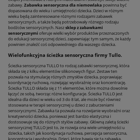
zabawy.
Zabawka sensoryczna dla niemowlaka
powinna być
dopasowana do wieku i umiejętności dziecka. Dzieci w różnym
wieku będą zainteresowane różnymi rodzajami zabawek
sensorycznych, a także będą potrzebowały różnego rodzaju
bodźców sensorycznych. Nasz
sklep z zabawkami
sensorycznymi
oferuje wielki wybór produktów przeznaczonych
do edukacji sensorycznej dzieci, zapewniając tym samym, że każdy
powinien znaleźć coś odpowiedniego dla waszego dziecka.
Wielofunkcyjna ścieżka sensoryczna firmy Tullo.
Ścieżka sensoryczna TULLO to rodzaj zabawki sensorycznej, która
składa się z kilku elementów silikonowych figur. Zestaw ten
pozwala na stymulację różnych zmysłów dziecka, poprawiając
koordynację ruchową, rozwijając wyobraźnię oraz koncentrację.
Ścieżka TULLO składa się z 11 elementów, które można dowolnie
łączyć ze sobą, tworząc różne konfiguracje. Ścieżka TULLO jest
idealna dla dzieci w wieku od 3 do 8 lat, ale może być również
stosowana w terapii sensorycznej u dzieci z zaburzeniami
sensorycznymi. Zabawka ta pozwala na rozwijanie wyobraźni oraz
kreatywności dziecka, ponieważ jest bardzo elastyczna i
dostosowuje się do różnych stylów zabawy. Główną zaletą ścieżki
sensorycznej TULLO jest to, że rozwija ona wiele umiejętności u
dziecka, takich jak koordynacja ruchowa, percepcja sensoryczna,
koncentracja i wyobraźnia. Dzieci, które bawią się tą zabawką,