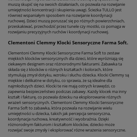
muszą skupić się na swoich działaniach, co pozwala na rozwijanie
umiejętności koncentracji i skupienia uwagi. Ścieżka TULLO jest
również wspaniałym sposobem na rozwijanie koordynacji
ruchowej. Dzieci muszą poruszać się po różnych powierzchniach,
przeskakiwać, przechodzić przez tunele czy mostki, co pomaga w
rozwijaniu precyzyjnych ruchów i koordynacji ruchowej.
Clementoni Clemmy Klocki Sensoryczne Farma Soft.
Clementoni Clemmy Klocki Sensoryczne Farma Soft to zestaw
miękkich klocków sensorycznych dla dzieci, które wyróżniają się
ciekawym designem oraz różnorodnymi fakturami. Zabawka ta
składa się z klocków o różnych kształtach i kolorach, które
stymulują zmysł dotyku, wzroku i słuchu dziecka. Klocki Clemmy są
miękkie i delikatne w dotyku, co sprawia, że są idealne dla
najmłodszych dzieci. Klocki te nie mają ostrych krawędzi, co
zapewnia bezpieczeństwo podczas zabawy. Każdy klocek ma inny
kształt i fakturę, co pozwala dziecku na eksplorowanie różnych
wrażeń sensorycznych. Clementoni Clemmy Klocki Sensoryczne
Farma Soft to zabawka, która pozwala na rozwijanie wielu
umiejętności u dziecka, takich jak percepcja sensoryczna,
koordynacja ruchowa, kreatywność i wyobraźnia. Dzięki
różnorodnym fakturom i kształtom klocków, dziecko może
rozwijać swoje zmysły i eksplorować różne wrażenia sensoryczne.