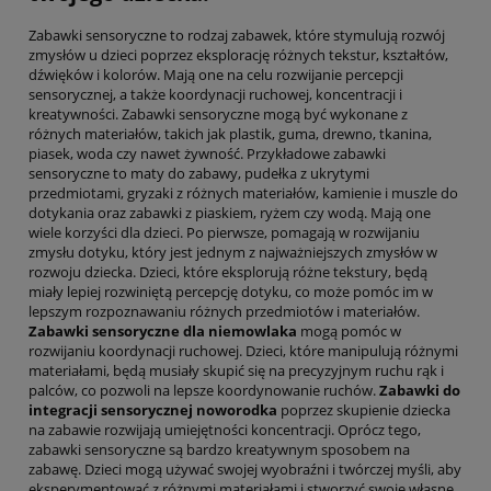
Zabawki sensoryczne to rodzaj zabawek, które stymulują rozwój
zmysłów u dzieci poprzez eksplorację różnych tekstur, kształtów,
dźwięków i kolorów. Mają one na celu rozwijanie percepcji
sensorycznej, a także koordynacji ruchowej, koncentracji i
kreatywności. Zabawki sensoryczne mogą być wykonane z
różnych materiałów, takich jak plastik, guma, drewno, tkanina,
piasek, woda czy nawet żywność. Przykładowe zabawki
sensoryczne to maty do zabawy, pudełka z ukrytymi
przedmiotami, gryzaki z różnych materiałów, kamienie i muszle do
dotykania oraz zabawki z piaskiem, ryżem czy wodą. Mają one
wiele korzyści dla dzieci. Po pierwsze, pomagają w rozwijaniu
zmysłu dotyku, który jest jednym z najważniejszych zmysłów w
rozwoju dziecka. Dzieci, które eksplorują różne tekstury, będą
miały lepiej rozwiniętą percepcję dotyku, co może pomóc im w
lepszym rozpoznawaniu różnych przedmiotów i materiałów.
Zabawki sensoryczne dla niemowlaka
mogą pomóc w
rozwijaniu koordynacji ruchowej. Dzieci, które manipulują różnymi
materiałami, będą musiały skupić się na precyzyjnym ruchu rąk i
palców, co pozwoli na lepsze koordynowanie ruchów.
Zabawki do
integracji sensorycznej noworodka
poprzez skupienie dziecka
na zabawie rozwijają umiejętności koncentracji. Oprócz tego,
zabawki sensoryczne są bardzo kreatywnym sposobem na
zabawę. Dzieci mogą używać swojej wyobraźni i twórczej myśli, aby
eksperymentować z różnymi materiałami i stworzyć swoje własne