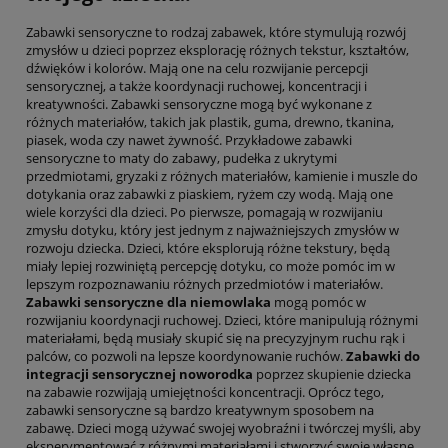
Zabawki sensoryczne to rodzaj zabawek, które stymulują rozwój
zmysłów u dzieci poprzez eksplorację różnych tekstur, kształtów,
dźwięków i kolorów. Mają one na celu rozwijanie percepcji
sensorycznej, a także koordynacji ruchowej, koncentracji i
kreatywności. Zabawki sensoryczne mogą być wykonane z
różnych materiałów, takich jak plastik, guma, drewno, tkanina,
piasek, woda czy nawet żywność. Przykładowe zabawki
sensoryczne to maty do zabawy, pudełka z ukrytymi
przedmiotami, gryzaki z różnych materiałów, kamienie i muszle do
dotykania oraz zabawki z piaskiem, ryżem czy wodą. Mają one
wiele korzyści dla dzieci. Po pierwsze, pomagają w rozwijaniu
zmysłu dotyku, który jest jednym z najważniejszych zmysłów w
rozwoju dziecka. Dzieci, które eksplorują różne tekstury, będą
miały lepiej rozwiniętą percepcję dotyku, co może pomóc im w
lepszym rozpoznawaniu różnych przedmiotów i materiałów.
Zabawki sensoryczne dla niemowlaka
mogą pomóc w
rozwijaniu koordynacji ruchowej. Dzieci, które manipulują różnymi
materiałami, będą musiały skupić się na precyzyjnym ruchu rąk i
palców, co pozwoli na lepsze koordynowanie ruchów.
Zabawki do
integracji sensorycznej noworodka
poprzez skupienie dziecka
na zabawie rozwijają umiejętności koncentracji. Oprócz tego,
zabawki sensoryczne są bardzo kreatywnym sposobem na
zabawę. Dzieci mogą używać swojej wyobraźni i twórczej myśli, aby
eksperymentować z różnymi materiałami i stworzyć swoje własne