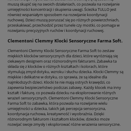
muszą skupić się na swoich działaniach, co pozwala na rozwijanie
umiejętności koncentracji i skupienia uwagi. Ścieżka TULLO jest
również wspaniałym sposobem na rozwijanie koordynacji
ruchowej. Dzieci muszą poruszać się po różnych powierzchniach,
przeskakiwać, przechodzić przez tunele czy mostki, co pomaga w
rozwijaniu precyzyjnych ruchów i koordynacji ruchowej.
Clementoni Clemmy Klocki Sensoryczne Farma Soft.
Clementoni Clemmy Klocki Sensoryczne Farma Soft to zestaw
miękkich klocków sensorycznych dla dzieci, które wyróżniają się
ciekawym designem oraz różnorodnymi fakturami. Zabawka ta
składa się z klocków o różnych kształtach i kolorach, które
stymulują zmysł dotyku, wzroku i słuchu dziecka. Klocki Clemmy są
miękkie i delikatne w dotyku, co sprawia, że są idealne dla
najmłodszych dzieci. Klocki te nie mają ostrych krawędzi, co
zapewnia bezpieczeństwo podczas zabawy. Każdy klocek ma inny
kształt i fakturę, co pozwala dziecku na eksplorowanie różnych
wrażeń sensorycznych. Clementoni Clemmy Klocki Sensoryczne
Farma Soft to zabawka, która pozwala na rozwijanie wielu
umiejętności u dziecka, takich jak percepcja sensoryczna,
koordynacja ruchowa, kreatywność i wyobraźnia. Dzięki
różnorodnym fakturom i kształtom klocków, dziecko może
rozwijać swoje zmysły i eksplorować różne wrażenia sensoryczne.