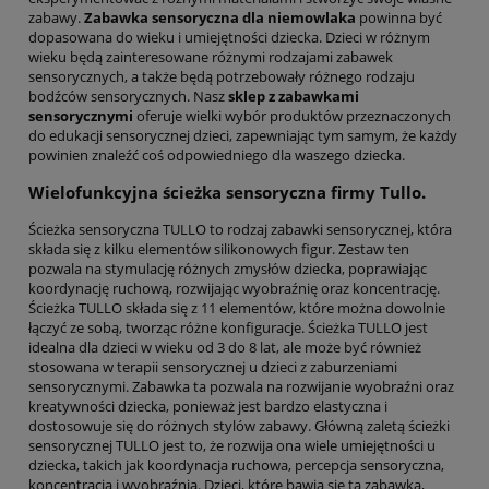
zabawy.
Zabawka sensoryczna dla niemowlaka
powinna być
dopasowana do wieku i umiejętności dziecka. Dzieci w różnym
wieku będą zainteresowane różnymi rodzajami zabawek
sensorycznych, a także będą potrzebowały różnego rodzaju
bodźców sensorycznych. Nasz
sklep z zabawkami
sensorycznymi
oferuje wielki wybór produktów przeznaczonych
do edukacji sensorycznej dzieci, zapewniając tym samym, że każdy
powinien znaleźć coś odpowiedniego dla waszego dziecka.
Wielofunkcyjna ścieżka sensoryczna firmy Tullo.
Ścieżka sensoryczna TULLO to rodzaj zabawki sensorycznej, która
składa się z kilku elementów silikonowych figur. Zestaw ten
pozwala na stymulację różnych zmysłów dziecka, poprawiając
koordynację ruchową, rozwijając wyobraźnię oraz koncentrację.
Ścieżka TULLO składa się z 11 elementów, które można dowolnie
łączyć ze sobą, tworząc różne konfiguracje. Ścieżka TULLO jest
idealna dla dzieci w wieku od 3 do 8 lat, ale może być również
stosowana w terapii sensorycznej u dzieci z zaburzeniami
sensorycznymi. Zabawka ta pozwala na rozwijanie wyobraźni oraz
kreatywności dziecka, ponieważ jest bardzo elastyczna i
dostosowuje się do różnych stylów zabawy. Główną zaletą ścieżki
sensorycznej TULLO jest to, że rozwija ona wiele umiejętności u
dziecka, takich jak koordynacja ruchowa, percepcja sensoryczna,
koncentracja i wyobraźnia. Dzieci, które bawią się tą zabawką,