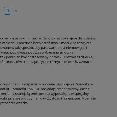
.
9
»
im się uspokoić i zasnąć. Smoczki uspokajające dla dzieci w
 wiele snu i poczucia bezpieczeństwa. Smoczki są zazwyczaj
ektowane w taki sposób, aby pasować do ust niemowlęcia i
ży wziąć pod uwagę podczas wybierania smoczka
oczek powinien być dostosowany do wieku i rozmiaru dziecka,
ór smoczków uspokajających o różnych kolorach, wzorach i
re potrzebują wsparcia w procesie uspokajania. Smoczki te
 produktu. Smoczki CANPOL posiadają ergonomiczny kształt,
dzeń jamy ustnej. Są one również wyposażone w specjalny
ki są łatwe w utrzymaniu w czystości i higieniczne. Można je
stość dla dziecka.