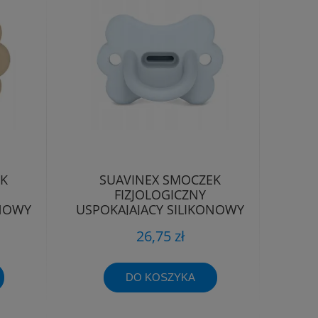
EK
SUAVINEX SMOCZEK
FIZJOLOGICZNY
ONOWY
USPOKAJAJĄCY SILIKONOWY
-6M
MOTYLEK SX PRO 0-6M
26,75 zł
DO KOSZYKA