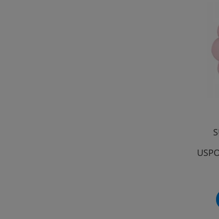
S
USPO
MO