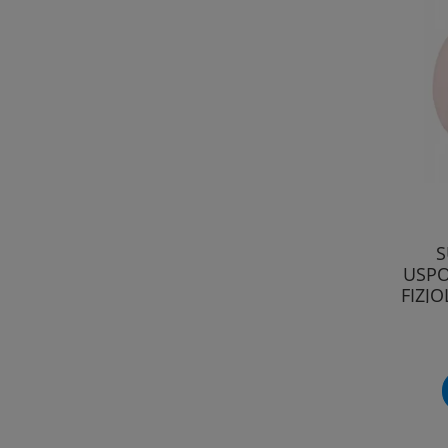
S
USPO
FIZJ