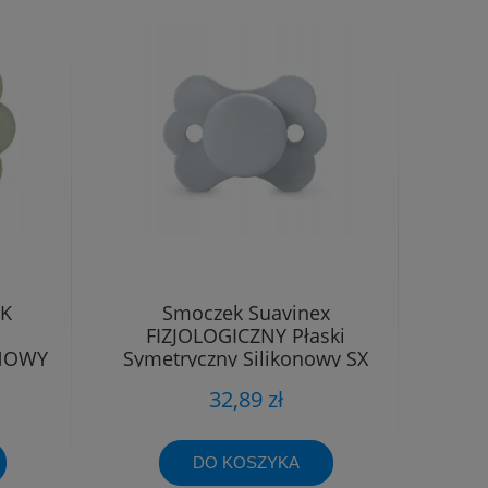
EK
Smoczek Suavinex
FIZJOLOGICZNY Płaski
ONOWY
Symetryczny Silikonowy SX
-6M
Pro 0 - 6 m
32,89 zł
DO KOSZYKA