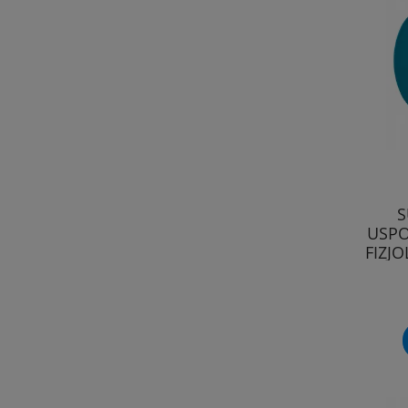
S
USPO
FIZJ