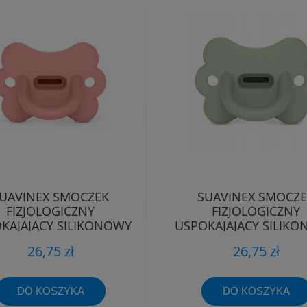
UAVINEX SMOCZEK
SUAVINEX SMOCZ
FIZJOLOGICZNY
FIZJOLOGICZNY
KAJAJĄCY SILIKONOWY
USPOKAJAJĄCY SILIK
TYLEK SX PRO 0-6M
MOTYLEK SX PRO 0
26,75 zł
26,75 zł
DO KOSZYKA
DO KOSZYKA