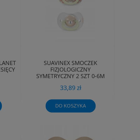
LANET
SUAVINEX SMOCZEK
SIĘCY
FIZJOLOGICZNY
SYMETRYCZNY 2 SZT 0-6M
ŚWIECĄCY WILD&FREE
33,89 zł
DO KOSZYKA