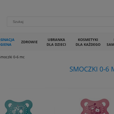
ĘGNACJA
UBRANKA
KOSMETYKI
ZDROWIE
IGIENA
DLA DZIECI
DLA KAŻDEGO
SA
Smoczki 0-6 mc
SMOCZKI 0-6 