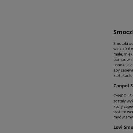
Smoczk
Smoczki us
wieku 0-6 
małe, mięk
pomóc w st
uspokajają
aby zapewn
kształtach.
Canpol S
CANPOL Smo
zostały wy
który zape
system wen
myć w zmyw
Lovi Smo