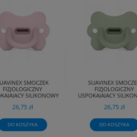
UAVINEX SMOCZEK
SUAVINEX SMOCZ
FIZJOLOGICZNY
FIZJOLOGICZNY
KAJAJĄCY SILIKONOWY
USPOKAJAJĄCY SILIK
TYLEK SX PRO 0-6M
MOTYLEK SX PRO 0
26,75 zł
26,75 zł
DO KOSZYKA
DO KOSZYKA