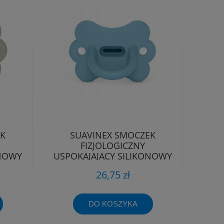
EK
SUAVINEX SMOCZEK
FIZJOLOGICZNY
ONOWY
USPOKAJAJĄCY SILIKONOWY
-6M
MOTYLEK SX PRO 0-6M
26,75 zł
DO KOSZYKA