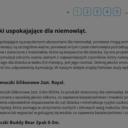
«
1
2
3
4
5
..
i uspokajające dla niemowląt.
pokajające są popularnymi akcesoriami dla niemowląt, ponieważ mogą pomóc 
miesięcy są szczególnie ważne, ponieważ w tym czasie niemowlęta potrzebują
kie i stworzone z materiałów, które są bezpieczne dla dziecka. Są one proj
ymulacji odruchu ssania. Jednym z najważniejszych czynników, który nale
cego dla dziecka w wieku 0-6 miesięcy, jest jego rozmiar. Dobrej jakości sm
ić mu odpowiednią stymulację. W naszym sklepie znajdą Państwo duży wyb
moczki Silikonowe 2szt. Royal.
czki Silikonowe 2szt. 0-6m ROYAL to produkt stworzony dla niemowląt, któ
konane z wysokiej jakości silikonu, co zapewnia bezpieczeństwo i trwałość
wnia odpowiednie dopasowanie do ust dziecka i minimalizuje ryzyko uszko
tylacji, który pomaga w utrzymaniu suchych i zdrowych warg malucha. Smocz
arce lub wyparzać w gotującej się wodzie, co zapewnia bezpieczeństwo i czy
czki Buddy Bear 2pak 0-3m.