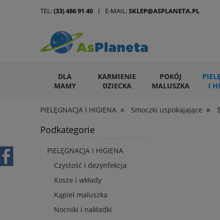
TEL:
(33) 486 91 40
| E-MAIL:
SKLEP@ASPLANETA.PL
DLA
KARMIENIE
POKÓJ
PIEL
MAMY
DZIECKA
MALUSZKA
I H
»
»
PIELĘGNACJA I HIGIENA
Smoczki uspokajające
ARTYKUŁY DLA ZWIERZĄT
Podkategorie
PIELĘGNACJA I HIGIENA
Czystość i dezynfekcja
Kosze i wkłady
Kąpiel maluszka
Nocniki i nakładki