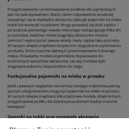
Przygotowywanie i przechowywanie posiłków dla najmłodszych
jest nie lada wyzwaniem. Warto zatem odpowiednio wcześniej
zaopatrzyć się w niezbędne akcesoria, takie jak pojemniki na mleko
matki lub woreczki na pokarm. Mogą sprawdzić się dość szybko –
już podczas pierwszego nawału mlecznego następującego kilka dni
po porodzie. Nadmiar mleka ściągnięty laktatorem możesz
zamrozić i wykorzystać zawsze wtedy, kiedy zajdzie taka potrzeba.
W naszym sklepie znajdziesz bezpieczne i wygodne w użytkowaniu
produkty, które znacznie ułatwią Ci przechowywanie kobiecego
mleka. Posiadamy modele pojemników dopasowane do
konkretnych wariantów laktatorów, tak aby możliwe było
ściągnięcie pokarmu bezpośrednio do niego.
Funkcjonalne pojemniki na mleko w proszku
Jeżeli z pewnych względów nie karmisz swojego maleństwa piersią,
sporym udogodnieniem mogą być pojemniki na mleko w proszku.
W naszym sklepie znajdziesz kilkuczęściowe modele, dzięki którym
przygotowanie posiłku dla dziecka poza domem będzie znacznie
łatwiejsze!
Saszetki na tubki oraz pozostałe akcesoria
Poza szerokim wyborem pojemników, w naszym sklepie znajdziesz