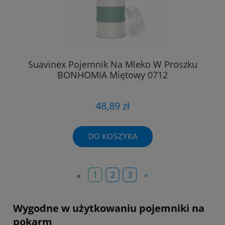
Suavinex Pojemnik Na Mleko W Proszku
BONHOMIA Miętowy 0712
48,89 zł
DO KOSZYKA
«
1
2
3
»
Wygodne w użytkowaniu pojemniki na
pokarm