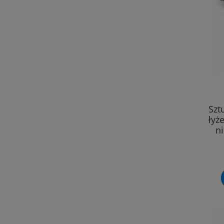
Szt
łyże
n