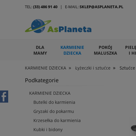
TEL:
(33) 486 91 40
| E-MAIL:
SKLEP@ASPLANETA.PL
DLA
KARMIENIE
POKÓJ
PIEL
MAMY
DZIECKA
MALUSZKA
I H
»
»
KARMIENIE DZIECKA
Łyżeczki i sztućce
Sztućce
ARTYKUŁY DLA ZWIERZĄT
Podkategorie
KARMIENIE DZIECKA
Butelki do karmienia
Gryzaki do pokarmu
Krzesełka do karmienia
Kubki i bidony