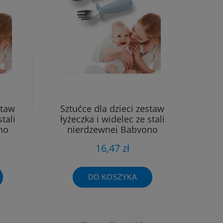
staw
Sztućce dla dzieci zestaw
tali
łyżeczka i widelec ze stali
no
nierdzewnej Babyono
16,47 zł
DO KOSZYKA