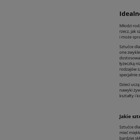
Idealn
Młodzi rodz
rzecz, jak 
i może spr
Sztućce dla
one zwykle 
dostosowan
łyżeczką ni
rodzajów s
specjalnie
Dzieci ucz
nawyki żyw
kształty i 
Jakie sz
Sztućce dla
mieć miękki
bardziej s