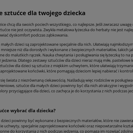
e sztućce dla twojego dziecka
ice chcą dla swoich pociech wszystkiego, co najlepsze. Jeśli zwracasz uwagę
sztućce nie jest oczywista. Zwykła metalowa łyżeczka do herbaty nie jest na
awiać dyskomfort podczas ząbkowania.
 małych dzieci są zaprojektowane specjalnie dla nich. Ułatwiają najmłodszym
mniejsze niż dla dorosłych i wykonane z bezpiecznych materiałów, takich jak
e do malutkich rączek. Nauka chwytania i posługiwania się łyżeczką to na p
ż jedzenia. Dlatego zestawy sztućców dla dzieci nieraz mają miłe, pastelowe
ztućców dla dzieci są sztućce z miękkim uchwytem, które ułatwiają trzymani
 zaprojektowane końcówki, które pomagają dzieciom lepiej nabierać i kontro
ą się świata z niezrównaną ciekawością. Naśladują więc rodziców w posługiw
ieniowe, sztućce dla małych dzieci powinny być dla nich atrakcyjne i wygod
kolory przyciągające dla dzieci, co zachęca je do korzystania z nich podczas je
tućce wybrać dla dziecka?
 dzieci powinny być wykonane z bezpiecznych materiałów, które nie zawieraj
e uchwyty, specjalnie zaprojektowane końcówki oraz niepowtarzalne kształty 
kłonne do korzystania z nich podczas jedzenia, co pomaga im rozwijać zdoln