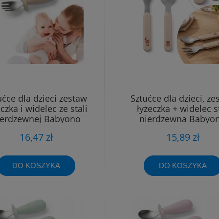
ućce dla dzieci zestaw
Sztućce dla dzieci, ze
czka i widelec ze stali
łyżeczka + widelec s
ierdzewnej Babyono
nierdzewna Babyo
16,47 zł
15,89 zł
DO KOSZYKA
DO KOSZYKA