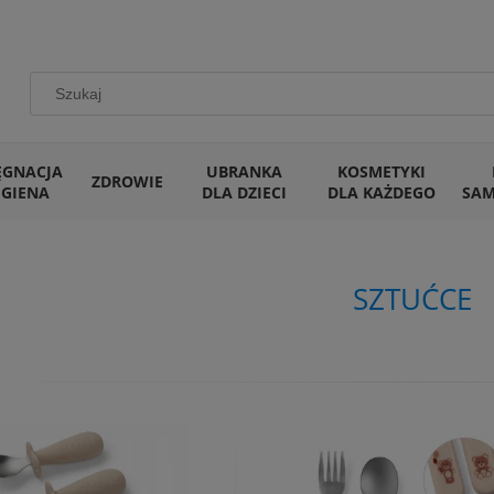
ĘGNACJA
UBRANKA
KOSMETYKI
ZDROWIE
IGIENA
DLA DZIECI
DLA KAŻDEGO
SA
SZTUĆCE