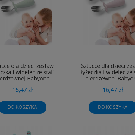
ućce dla dzieci zestaw
Sztućce dla dzieci ze
czka i widelec ze stali
łyżeczka i widelec ze s
ierdzewnej Babyono
nierdzewnej Babyo
16,47 zł
16,47 zł
DO KOSZYKA
DO KOSZYKA