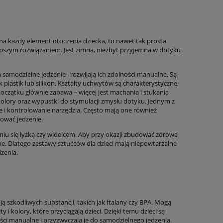
 na każdy element otoczenia dziecka, to nawet tak prosta
jlepszym rozwiązaniem. Jest zimna, niezbyt przyjemna w dotyku
 samodzielne jedzenie i rozwijają ich zdolności manualne. Są
 plastik lub silikon. Kształty uchwytów są charakterystyczne,
oczątku głównie zabawa – więcej jest machania i stukania
 kolory oraz wypustki do stymulacji zmysłu dotyku. Jednym z
e i kontrolowanie narzędzia. Często mają one również
lować jedzenie.
aniu się łyżką czy widelcem. Aby przy okazji zbudować zdrowe
ne. Dlatego zestawy sztućców dla dzieci mają niepowtarzalne
dzenia.
ą szkodliwych substancji, takich jak ftalany czy BPA. Mogą
i kolory, które przyciągają dzieci. Dzięki temu dzieci są
ości manualne i przyzwyczaja je do samodzielnego jedzenia.