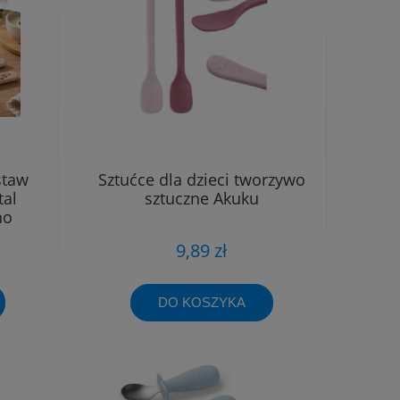
staw
Sztućce dla dzieci tworzywo
tal
sztuczne Akuku
no
9,89 zł
DO KOSZYKA