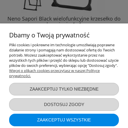
Neno Sapori Black wielofunkcyjne krzesełko do
karmienia 4w1
Dbamy o Twoją prywatność
898,97 zł
Pliki cookies i pokrewne im technologie umożliwiają poprawne
działanie strony i pomagają nam dostosować ofertę do Twoich
DO KOSZYKA
potrzeb. Możesz zaakceptować wykorzystanie przez nas
wszystkich tych plików i przejść do sklepu lub dostosować użycie
plików do swoich preferencji, wybierając opcję "Dostosuj zgody".
Więcej o plikach cookies przeczytasz w naszej Polityce
prywatności.
Przydatne linki
ZAAKCEPTUJ TYLKO NIEZBĘDNE
Warunki zakupów
DOSTOSUJ ZGODY
Moje konto
ZAAKCEPTUJ WSZYSTKIE
Informacje o sklepie