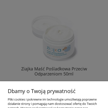
Ziajka Maść Pośladkowa Przeciw
Odparzeniom 50ml
9,99 zł
Dbamy o Twoją prywatność
( 1 l = 199,80 zł )
Pliki cookies i pokrewne im technologie umożliwiają poprawne
działanie strony i pomagają nam dostosować ofertę do Twoich
DO KOSZYKA