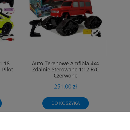
1:18
Auto Terenowe Amfibia 4x4
 Pilot
Zdalnie Sterowane 1:12 R/C
Czerwone
251,00 zł
DO KOSZYKA