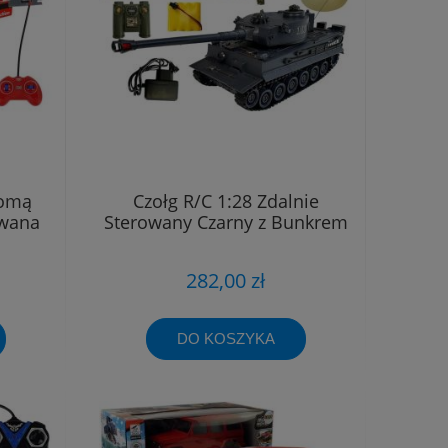
homą
Czołg R/C 1:28 Zdalnie
owana
Sterowany Czarny z Bunkrem
282,00 zł
DO KOSZYKA