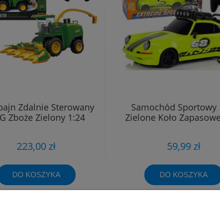
ajn Zdalnie Sterowany
Samochód Sportowy 
G Zboże Zielony 1:24
Zielone Koło Zapasowe
223,00 zł
59,99 zł
DO KOSZYKA
DO KOSZYKA