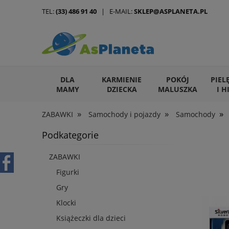
TEL:
(33) 486 91 40
| E-MAIL:
SKLEP@ASPLANETA.PL
DLA
KARMIENIE
POKÓJ
PIEL
MAMY
DZIECKA
MALUSZKA
I H
»
»
»
ZABAWKI
Samochody i pojazdy
Samochody
ARTYKUŁY DLA ZWIERZĄT
Podkategorie
ZABAWKI
Figurki
Gry
Klocki
Książeczki dla dzieci