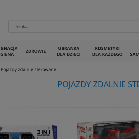
ĘGNACJA
UBRANKA
KOSMETYKI
ZDROWIE
IGIENA
DLA DZIECI
DLA KAŻDEGO
SA
Pojazdy zdalnie sterowane
POJAZDY ZDALNIE S