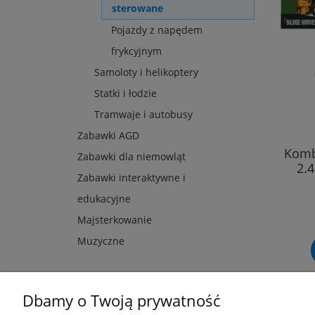
sterowane
Pojazdy z napędem
frykcyjnym
Samoloty i helikoptery
Statki i łodzie
Tramwaje i autobusy
Zabawki AGD
Komb
Zabawki dla niemowląt
2.4
Zabawki interaktywne i
edukacyjne
Majsterkowanie
Muzyczne
Dbamy o Twoją prywatność