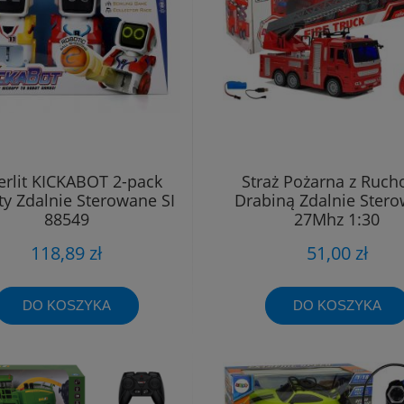
verlit KICKABOT 2-pack
Straż Pożarna z Ruc
y Zdalnie Sterowane SI
Drabiną Zdalnie Ster
88549
27Mhz 1:30
118,89 zł
51,00 zł
DO KOSZYKA
DO KOSZYKA