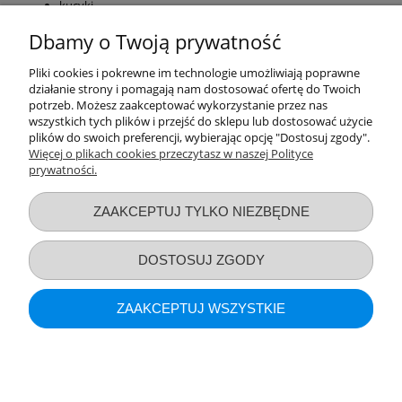
kucyki,
postaci z różnych bajek
Dbamy o Twoją prywatność
W każdym zestawie znajdują się różne magnesy dla dzieci, tak aby
Pliki cookies i pokrewne im technologie umożliwiają poprawne
dziecko mogło rozwijać swoją kreatywność przy zabawie. Produkty
działanie strony i pomagają nam dostosować ofertę do Twoich
te odznaczają się dużą przyczepnością i trwałością, a pokrycie ich
potrzeb. Możesz zaakceptować wykorzystanie przez nas
odpowiednim laminatem zabezpiecza dodatkowo przed
wszystkich tych plików i przejść do sklepu lub dostosować użycie
zniszczeniem i różnego typu uszkodzeniami. Dzięki czemu
plików do swoich preferencji, wybierając opcję "Dostosuj zgody".
możliwości zabawy z ich udziałem są nieskończone.
Więcej o plikach cookies przeczytasz w naszej Polityce
prywatności.
Przydatne linki
ZAAKCEPTUJ TYLKO NIEZBĘDNE
Warunki zakupów
DOSTOSUJ ZGODY
Moje konto
ZAAKCEPTUJ WSZYSTKIE
Informacje o sklepie
POKAŻ PEŁNĄ WERSJĘ STRONY