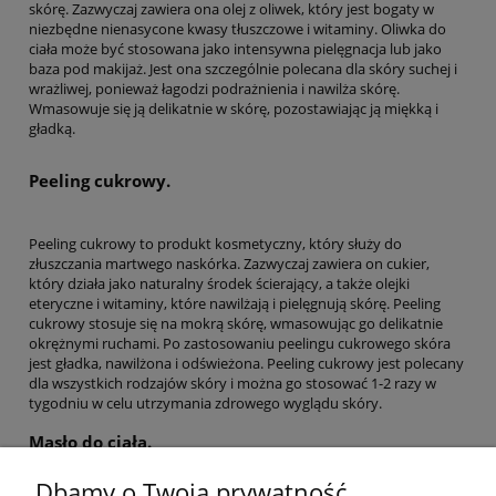
skórę. Zazwyczaj zawiera ona olej z oliwek, który jest bogaty w
niezbędne nienasycone kwasy tłuszczowe i witaminy. Oliwka do
ciała może być stosowana jako intensywna pielęgnacja lub jako
baza pod makijaż. Jest ona szczególnie polecana dla skóry suchej i
wrażliwej, ponieważ łagodzi podrażnienia i nawilża skórę.
Wmasowuje się ją delikatnie w skórę, pozostawiając ją miękką i
gładką.
Peeling cukrowy.
Peeling cukrowy to produkt kosmetyczny, który służy do
złuszczania martwego naskórka. Zazwyczaj zawiera on cukier,
który działa jako naturalny środek ścierający, a także olejki
eteryczne i witaminy, które nawilżają i pielęgnują skórę. Peeling
cukrowy stosuje się na mokrą skórę, wmasowując go delikatnie
okrężnymi ruchami. Po zastosowaniu peelingu cukrowego skóra
jest gładka, nawilżona i odświeżona. Peeling cukrowy jest polecany
dla wszystkich rodzajów skóry i można go stosować 1-2 razy w
tygodniu w celu utrzymania zdrowego wyglądu skóry.
Masło do ciała.
Masło do ciała to produkt kosmetyczny, który służy do nawilżania i
Dbamy o Twoją prywatność