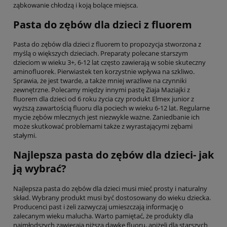
ząbkowanie chłodzą i koją bolące miejsca.
Pasta do zębów dla dzieci z fluorem
Pasta do zębów dla dzieci z fluorem to propozycja stworzona z
myślą o większych dzieciach. Preparaty polecane starszym
dzieciom w wieku 3+, 6-12 lat często zawierają w sobie skuteczny
aminofluorek. Pierwiastek ten korzystnie wpływa na szkliwo.
Sprawia, że jest twarde, a także mniej wrażliwe na czynniki
zewnętrzne. Polecamy między innymi pastę Ziaja Maziajki z
fluorem dla dzieci od 6 roku życia czy produkt Elmex junior z
wyższą zawartością fluoru dla pociech w wieku 6-12 lat. Regularne
mycie zębów mlecznych jest niezwykle ważne. Zaniedbanie ich
może skutkować problemami także z wyrastającymi zębami
stałymi.
Najlepsza pasta do zębów dla dzieci- jak
ją wybrać?
Najlepsza pasta do zębów dla dzieci musi mieć prosty i naturalny
skład. Wybrany produkt musi być dostosowany do wieku dziecka.
Producenci past i żeli zazwyczaj umieszczają informację o
zalecanym wieku malucha. Warto pamiętać, że produkty dla
najmłodszych zawierają niższą dawkę fluoru, aniżeli dla starszych