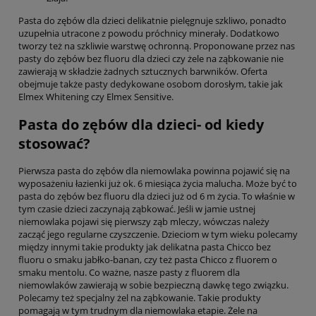
Pasta do zębów dla dzieci delikatnie pielęgnuje szkliwo, ponadto
uzupełnia utracone z powodu próchnicy minerały. Dodatkowo
tworzy też na szkliwie warstwę ochronną. Proponowane przez nas
pasty do zębów bez fluoru dla dzieci czy żele na ząbkowanie nie
zawierają w składzie żadnych sztucznych barwników. Oferta
obejmuje także pasty dedykowane osobom dorosłym, takie jak
Elmex Whitening czy Elmex Sensitive.
Pasta do zębów dla dzieci- od kiedy
stosować?
Pierwsza pasta do zębów dla niemowlaka powinna pojawić się na
wyposażeniu łazienki już ok. 6 miesiąca życia malucha. Może być to
pasta do zębów bez fluoru dla dzieci już od 6 m życia. To właśnie w
tym czasie dzieci zaczynają ząbkować. Jeśli w jamie ustnej
niemowlaka pojawi się pierwszy ząb mleczy, wówczas należy
zacząć jego regularne czyszczenie. Dzieciom w tym wieku polecamy
między innymi takie produkty jak delikatna pasta Chicco bez
fluoru o smaku jabłko-banan, czy też pasta Chicco z fluorem o
smaku mentolu. Co ważne, nasze pasty z fluorem dla
niemowlaków zawierają w sobie bezpieczną dawkę tego związku.
Polecamy też specjalny żel na ząbkowanie. Takie produkty
pomagają w tym trudnym dla niemowlaka etapie. Żele na