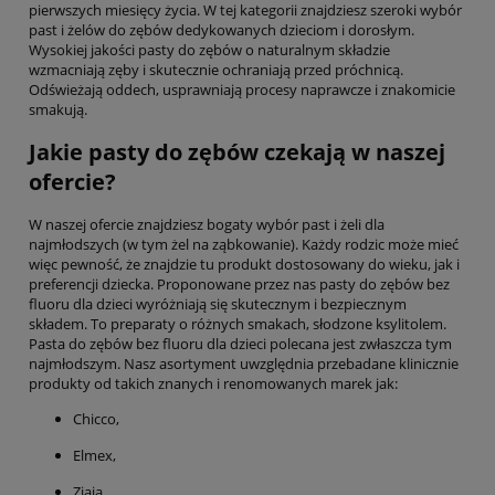
pierwszych miesięcy życia. W tej kategorii znajdziesz szeroki wybór
past i żelów do zębów dedykowanych dzieciom i dorosłym.
Wysokiej jakości pasty do zębów o naturalnym składzie
wzmacniają zęby i skutecznie ochraniają przed próchnicą.
Odświeżają oddech, usprawniają procesy naprawcze i znakomicie
smakują.
Jakie pasty do zębów czekają w naszej
ofercie?
W naszej ofercie znajdziesz bogaty wybór past i żeli dla
najmłodszych (w tym żel na ząbkowanie). Każdy rodzic może mieć
więc pewność, że znajdzie tu produkt dostosowany do wieku, jak i
preferencji dziecka. Proponowane przez nas pasty do zębów bez
fluoru dla dzieci wyróżniają się skutecznym i bezpiecznym
składem. To preparaty o różnych smakach, słodzone ksylitolem.
Pasta do zębów bez fluoru dla dzieci polecana jest zwłaszcza tym
najmłodszym. Nasz asortyment uwzględnia przebadane klinicznie
produkty od takich znanych i renomowanych marek jak:
Chicco,
Elmex,
Ziaja.