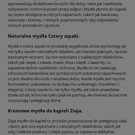
wprowadzają dodatkowe korzyści dla skóry, takie jak nawilżanie,
odżywianie i ochrona przed utratą wilgoci. Mydła płynne do kąpieli
są często dostępne w różnych zapachach, takich jak kwiatowy,
owocowy i ziołowy, i różnych pojemnościach, aby odpowiadać
różnym potrzebom i gustom.
Naturalne mydła Cztery szpaki.
Mydła z cztery szpaki to produkty wyjątkowe, które wyróżniają się
nie tylko swoim naturalnym składem, ale również pięknym, ręcznie
wycinanym wzorem. Są one wykonane z najlepszych składników,
takich jak olejek z oliwek, masło shea i olejek z lawendy, co
zapewnia skórze nawilżenie i ochronę. Mydła te nie zawierają
sztucznych barwników ani syntetycznych substancji zapachowych,
co jest idealne dla osób z wrażliwą skórą. Każde mydło jest ręcznie
formowane i pakowane, co dodaje mu unikalnego charakteru i
elegancji. Cztery szpaki to nie tylko mydła, ale także prawdziwe
dzieła sztuki, które nie tylko pięknie pachną, ale również skutecznie
oczyszczają i pielęgnują skórę.
Kremowe mydła do kąpieli Ziaja.
Ziaja mydło do kąpieli to produkt przeznaczony do pielęgnacji ciała
i skóry. Jest ono wykonane z naturalnych składników, takich jak
olej z kiełków pszenicy i olejek jojoba, co zapewnia delikatne