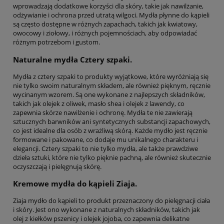
wprowadzają dodatkowe korzyści dla skóry, takie jak nawilżanie,
odżywianie i ochrona przed utratą wilgoci. Mydła płynne do kąpieli
są często dostępne w różnych zapachach, takich jak kwiatowy,
owocowy i ziołowy, i różnych pojemnościach, aby odpowiadać
różnym potrzebom i gustom.
Naturalne mydła Cztery szpaki.
Mydła z cztery szpaki to produkty wyjątkowe, które wyróżniają się
nie tylko swoim naturalnym składem, ale również pięknym, ręcznie
wycinanym wzorem. Są one wykonane z najlepszych składników,
takich jak olejek z oliwek, masło shea i olejek z lawendy, co
zapewnia skórze nawilżenie i ochronę. Mydła te nie zawierają
sztucznych barwników ani syntetycznych substancji zapachowych,
co jest idealne dla osób z wrażliwą skórą. Każde mydło jest ręcznie
formowane i pakowane, co dodaje mu unikalnego charakteru i
elegancji. Cztery szpaki to nie tylko mydła, ale także prawdziwe
dzieła sztuki, które nie tylko pięknie pachną, ale również skutecznie
oczyszczają i pielęgnują skórę.
Kremowe mydła do kąpieli Ziaja.
Ziaja mydło do kąpieli to produkt przeznaczony do pielęgnacji ciała
i skóry. Jest ono wykonane z naturalnych składników, takich jak
olej z kiełków pszenicy i olejek jojoba, co zapewnia delikatne