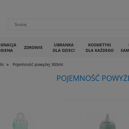
ĘGNACJA
UBRANKA
KOSMETYKI
ZDROWIE
IGIENA
DLA DZIECI
DLA KAŻDEGO
SA
»
lki
Pojemność powyżej 300ml
POJEMNOŚĆ POWYŻE