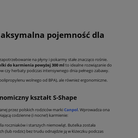
 Maksymalna pojemność dla
 zapotrzebowanie na płyny i pokarmy stałe znacząco rośnie.
lki do karmienia powyżej 300 ml
to idealne rozwiązanie do
ów czy herbaty podczas intensywnego dnia pełnego zabawy.
 polipropylenu wolnego od BPA), ale również ergonomiczne.
onomiczny kształt S-Shape
ianej przez polskich rodziców marki
Canpol
. Wprowadza ona
ającą codzienne (i nocne!) karmienie:
la roczniaków i starszych niemowląt. Butelka została
ch (lub rodzic) bez trudu odnajdzie ją w łóżeczku podczas