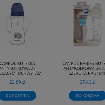
CANPOL BUTELKA
CANPOL BABIES BUT
ANTYKOLKOWA ZE
ANTYKOLKOWA S-Sh
ECĄCYMI UCHWYTAMI
SZEROKA PP 310m
KOALA 12m+ 300ml
22,89 zł
37,40 zł
DO KOSZYKA
DO KOSZYKA