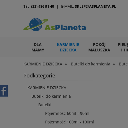
TEL:
(33) 486 91 40
| E-MAIL:
SKLEP@ASPLANETA.PL
DLA
KARMIENIE
POKÓJ
PIEL
MAMY
DZIECKA
MALUSZKA
I H
»
»
KARMIENIE DZIECKA
Butelki do karmienia
Bute
ARTYKUŁY DLA ZWIERZĄT
Podkategorie
KARMIENIE DZIECKA
Butelki do karmienia
Butelki
Pojemność 60ml - 90ml
Pojemność 100ml - 190ml