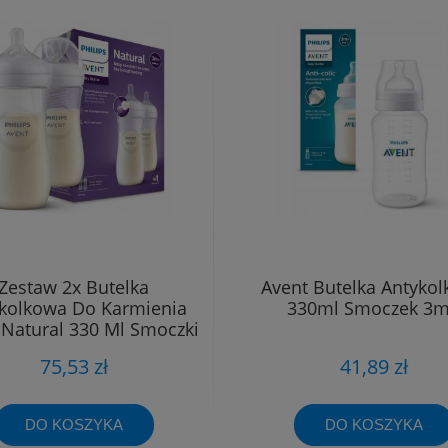
Zestaw 2x Butelka
Avent Butelka Antyko
kolkowa Do Karmienia
330ml Smoczek 3
 Natural 330 Ml Smoczki
3m+
75,53 zł
41,89 zł
DO KOSZYKA
DO KOSZYKA