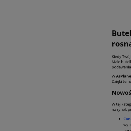
Bute
rosn
Kiedy Twój
Małe butel
podawania 
W
AsPlan
Dzięki tem
Nowośc
W tej kate
na rynek p
Can
wyp
nocn