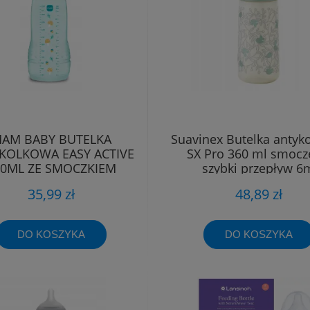
AM BABY BUTELKA
Suavinex Butelka antyk
KOLKOWA EASY ACTIVE
SX Pro 360 ml smocz
30ML ZE SMOCZKIEM
szybki przepływ 6
SZYBKIM 4M+
35,99 zł
48,89 zł
DO KOSZYKA
DO KOSZYKA