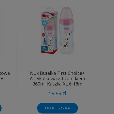
lkowa
Nuk Butelka First Choice+
m+
Antykolkowa Z Czujnikiem
360ml Kaszka XL 6-18m
Różowa
59,99 zł
DO KOSZYKA