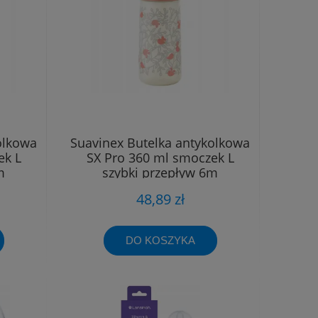
olkowa
Suavinex Butelka antykolkowa
ek L
SX Pro 360 ml smoczek L
m
szybki przepływ 6m
48,89 zł
DO KOSZYKA