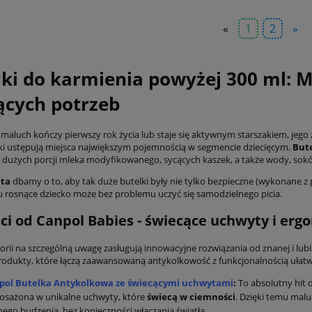
«
1
2
»
lki do karmienia powyżej 300 ml:
ących potrzeb
 maluch kończy pierwszy rok życia lub staje się aktywnym starszakiem, jego
ki ustępują miejsca największym pojemnością w segmencie dziecięcym.
Bute
dużych porcji mleka modyfikowanego, sycących kaszek, a także wody, sok
eta
dbamy o to, aby tak duże butelki były nie tylko bezpieczne (wykonane z
u rosnące dziecko może bez problemu uczyć się samodzielnego picia.
i od Canpol Babies - świecące uchwyty i erg
gorii na szczególną uwagę zasługują innowacyjne rozwiązania od znanej i lub
rodukty, które łączą zaawansowaną antykolkowość z funkcjonalnością ułatwi
pol Butelka Antykolkowa ze świecącymi uchwytami
:
To absolutny hit d
osażona w unikalne uchwyty, które
świecą w ciemności
. Dzięki temu malu
ego budzenia, bez konieczności włączania światła.