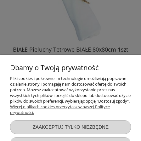
Pieluchy Tetrowe BIAŁE 70x80cm 10szt
36,40 zł
DO KOSZYKA
BIAŁE Pieluchy Tetrowe BIAŁE 80x80cm 1szt
Dbamy o Twoją prywatność
3,69 zł
Pliki cookies i pokrewne im technologie umożliwiają poprawne
działanie strony i pomagają nam dostosować ofertę do Twoich
DO KOSZYKA
potrzeb. Możesz zaakceptować wykorzystanie przez nas
wszystkich tych plików i przejść do sklepu lub dostosować użycie
plików do swoich preferencji, wybierając opcję "Dostosuj zgody".
Więcej o plikach cookies przeczytasz w naszej Polityce
prywatności.
Przydatne linki
ZAAKCEPTUJ TYLKO NIEZBĘDNE
Warunki zakupów