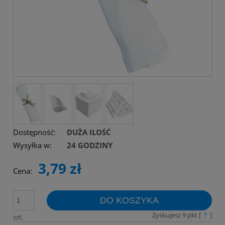
Dostępność:
DUŻA ILOŚĆ
Wysyłka w:
24 GODZINY
3,79 zł
Cena:
DO KOSZYKA
Zyskujesz
9
pkt [
?
]
szt.