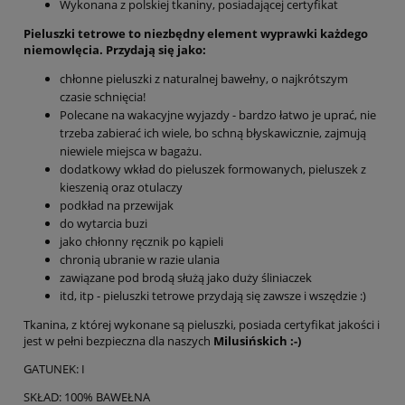
Wykonana z polskiej tkaniny, posiadającej certyfikat
Pieluszki tetrowe
to niezbędny element wyprawki każdego
niemowlęcia. Przydają się jako:
chłonne pieluszki z naturalnej bawełny, o najkrótszym
czasie schnięcia!
Polecane na wakacyjne wyjazdy - bardzo łatwo je uprać, nie
trzeba zabierać ich wiele, bo schną błyskawicznie, zajmują
niewiele miejsca w bagażu.
dodatkowy wkład do pieluszek formowanych, pieluszek z
kieszenią oraz otulaczy
podkład na przewijak
do wytarcia buzi
jako chłonny ręcznik po kąpieli
chronią ubranie w razie ulania
zawiązane pod brodą służą jako duży śliniaczek
itd, itp - pieluszki tetrowe przydają się zawsze i wszędzie :)
Tkanina, z której wykonane są pieluszki, posiada certyfikat jakości i
jest w pełni bezpieczna dla naszych
Milusińskich :-)
GATUNEK: I
SKŁAD: 100% BAWEŁNA