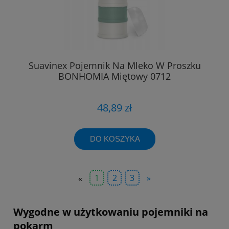
Suavinex Pojemnik Na Mleko W Proszku
BONHOMIA Miętowy 0712
48,89 zł
DO KOSZYKA
«
1
2
3
»
Wygodne w użytkowaniu pojemniki na
pokarm