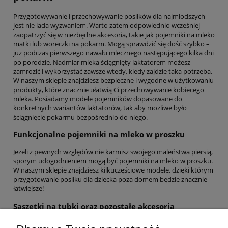
Przygotowywanie i przechowywanie posiłków dla najmłodszych
jest nie lada wyzwaniem. Warto zatem odpowiednio wcześniej
zaopatrzyć się w niezbędne akcesoria, takie jak pojemniki na mleko
matki lub woreczki na pokarm. Mogą sprawdzić się dość szybko –
już podczas pierwszego nawału mlecznego następującego kilka dni
po porodzie. Nadmiar mleka ściągnięty laktatorem możesz
zamrozić i wykorzystać zawsze wtedy, kiedy zajdzie taka potrzeba.
W naszym sklepie znajdziesz bezpieczne i wygodne w użytkowaniu
produkty, które znacznie ułatwią Ci przechowywanie kobiecego
mleka. Posiadamy modele pojemników dopasowane do
konkretnych wariantów laktatorów, tak aby możliwe było
ściągnięcie pokarmu bezpośrednio do niego.
Funkcjonalne pojemniki na mleko w proszku
Jeżeli z pewnych względów nie karmisz swojego maleństwa piersią,
sporym udogodnieniem mogą być pojemniki na mleko w proszku.
W naszym sklepie znajdziesz kilkuczęściowe modele, dzięki którym
przygotowanie posiłku dla dziecka poza domem będzie znacznie
łatwiejsze!
Saszetki na tubki oraz pozostałe akcesoria
Poza szerokim wyborem pojemników, w naszym sklepie znajdziesz