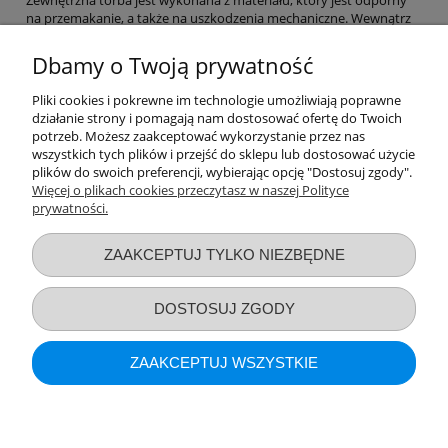
na przemakanie, a także na uszkodzenia mechaniczne. Wewnątrz
torby znajduje się wkład chłodzący, który może być wykonany z
różnych materiałów, takich jak pianka, żel lub specjalna substancja
Dbamy o Twoją prywatność
chłodząca. Wkład chłodzący utrzymuje odpowiednią temperaturę
produktu przez dłuższy czas. Termoopakowanie na butelkę jest
Pliki cookies i pokrewne im technologie umożliwiają poprawne
bardzo przydatne, w przypadku gdy produkt musi być
działanie strony i pomagają nam dostosować ofertę do Twoich
transportowany w trudnych warunkach, takich jak wysokie
potrzeb. Możesz zaakceptować wykorzystanie przez nas
temperatury lub wilgoć. Dzięki niemu produkt pozostaje w
wszystkich tych plików i przejść do sklepu lub dostosować użycie
odpowiedniej temperaturze przez długi czas, co zwiększa jego
plików do swoich preferencji, wybierając opcję "Dostosuj zgody".
trwałość i bezpieczeństwo.
Więcej o plikach cookies przeczytasz w naszej Polityce
prywatności.
Przydatne linki
ZAAKCEPTUJ TYLKO NIEZBĘDNE
Warunki zakupów
DOSTOSUJ ZGODY
Moje konto
ZAAKCEPTUJ WSZYSTKIE
Informacje o sklepie
POKAŻ PEŁNĄ WERSJĘ STRONY