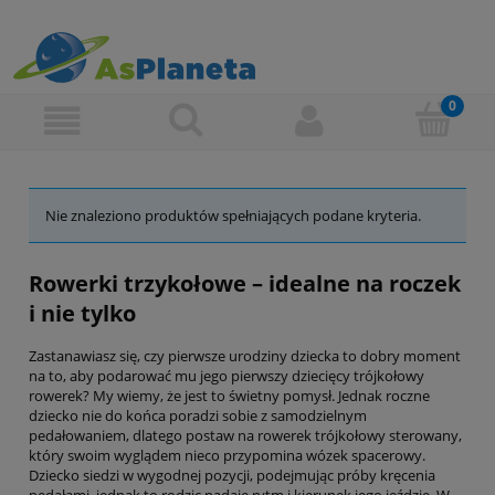
Nie znaleziono produktów spełniających podane kryteria.
Rowerki trzykołowe – idealne na roczek
i nie tylko
Zastanawiasz się, czy pierwsze urodziny dziecka to dobry moment
na to, aby podarować mu jego pierwszy dziecięcy trójkołowy
rowerek? My wiemy, że jest to świetny pomysł. Jednak roczne
dziecko nie do końca poradzi sobie z samodzielnym
pedałowaniem, dlatego postaw na rowerek trójkołowy sterowany,
który swoim wyglądem nieco przypomina wózek spacerowy.
Dziecko siedzi w wygodnej pozycji, podejmując próby kręcenia
pedałami, jednak to rodzic nadaje rytm i kierunek jego jeździe. W