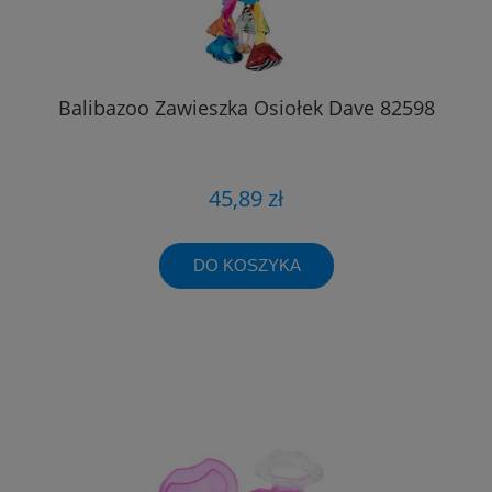
Balibazoo Zawieszka Osiołek Dave 82598
45,89 zł
DO KOSZYKA