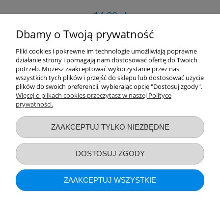
14,89 zł
Dbamy o Twoją prywatność
DO KOSZYKA
Pliki cookies i pokrewne im technologie umożliwiają poprawne
działanie strony i pomagają nam dostosować ofertę do Twoich
potrzeb. Możesz zaakceptować wykorzystanie przez nas
wszystkich tych plików i przejść do sklepu lub dostosować użycie
«
1
...
17
18
19
20
21
»
plików do swoich preferencji, wybierając opcję "Dostosuj zgody".
Więcej o plikach cookies przeczytasz w naszej Polityce
prywatności.
Przydatne linki
ZAAKCEPTUJ TYLKO NIEZBĘDNE
Warunki zakupów
DOSTOSUJ ZGODY
Moje konto
ZAAKCEPTUJ WSZYSTKIE
Informacje o sklepie
POKAŻ PEŁNĄ WERSJĘ STRONY