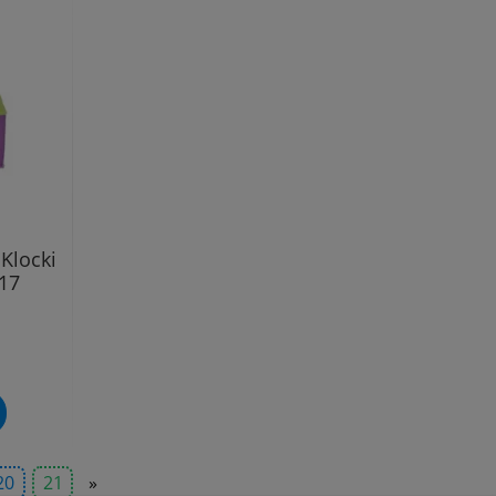
Klocki
817
20
21
»