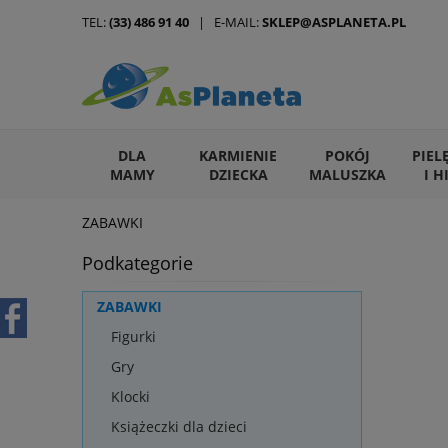
TEL:
(33) 486 91 40
| E-MAIL:
SKLEP@ASPLANETA.PL
DLA
KARMIENIE
POKÓJ
PIEL
MAMY
DZIECKA
MALUSZKA
I H
ZABAWKI
ARTYKUŁY DLA ZWIERZĄT
Podkategorie
ZABAWKI
Figurki
Gry
Klocki
Książeczki dla dzieci