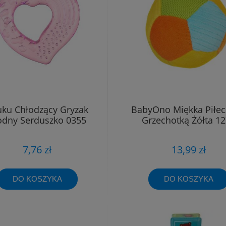
uku Chłodzący Gryzak
BabyOno Miękka Piłec
dny Serduszko 0355
Grzechotką Żółta 1
7,76 zł
13,99 zł
DO KOSZYKA
DO KOSZYKA