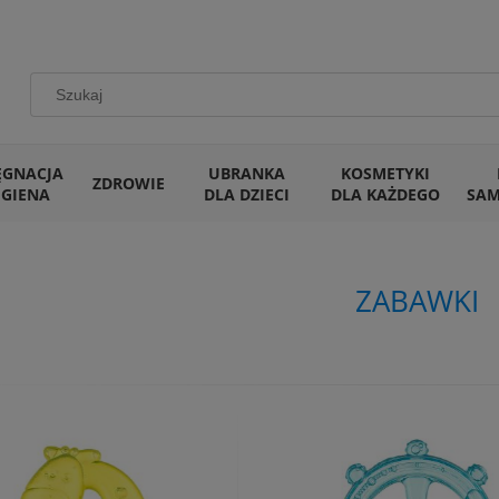
ĘGNACJA
UBRANKA
KOSMETYKI
ZDROWIE
IGIENA
DLA DZIECI
DLA KAŻDEGO
SA
ZABAWKI