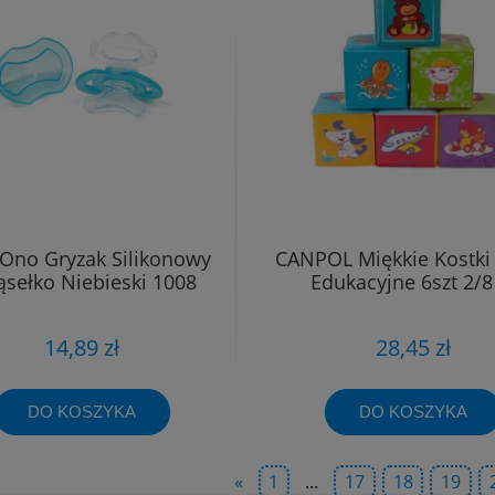
Ono Gryzak Silikonowy
CANPOL Miękkie Kostki 
ąsełko Niebieski 1008
Edukacyjne 6szt 2/
14,89 zł
28,45 zł
DO KOSZYKA
DO KOSZYKA
«
1
...
17
18
19