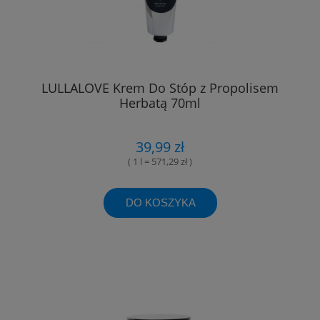
LULLALOVE Krem Do Stóp z Propolisem
Herbatą 70ml
39,99 zł
( 1 l = 571,29 zł )
DO KOSZYKA