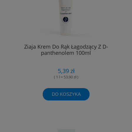
Ziaja Krem Do Rąk Łagodzący Z D-
panthenolem 100ml
5,39 zł
( 1 l = 53,90 zł )
DO KOSZYKA