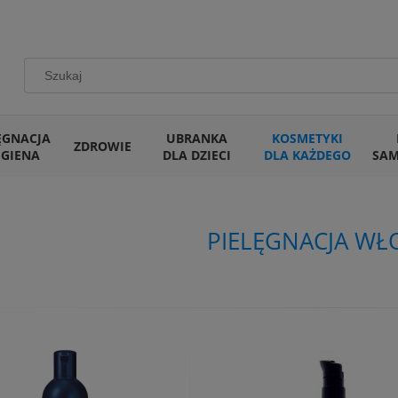
ĘGNACJA
UBRANKA
KOSMETYKI
ZDROWIE
IGIENA
DLA DZIECI
DLA KAŻDEGO
SA
PIELĘGNACJA W