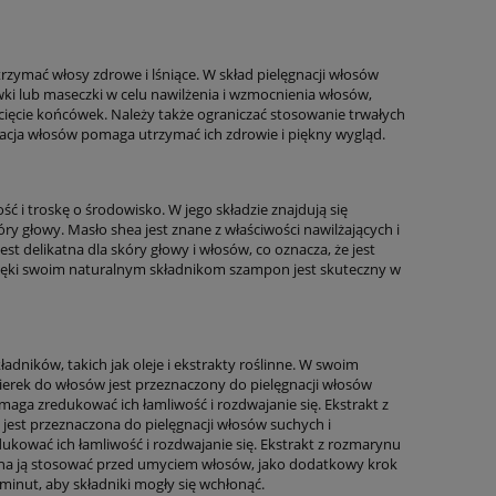
zymać włosy zdrowe i lśniące. W skład pielęgnacji włosów
lub maseczki w celu nawilżenia i wzmocnienia włosów,
 cięcie końcówek. Należy także ograniczać stosowanie trwałych
acja włosów pomaga utrzymać ich zdrowie i piękny wygląd.
 i troskę o środowisko. W jego składzie znajdują się
kóry głowy. Masło shea jest znane z właściwości nawilżających i
t delikatna dla skóry głowy i włosów, co oznacza, że jest
zięki swoim naturalnym składnikom szampon jest skuteczny w
adników, takich jak oleje i ekstrakty roślinne. W swoim
cierek do włosów jest przeznaczony do pielęgnacji włosów
maga zredukować ich łamliwość i rozdwajanie się. Ekstrakt z
est przeznaczona do pielęgnacji włosów suchych i
ukować ich łamliwość i rozdwajanie się. Ekstrakt z rozmarynu
ożna ją stosować przed umyciem włosów, jako dodatkowy krok
 minut, aby składniki mogły się wchłonąć.