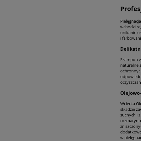
Profes
Pielęgnacj
wchodzi re
unikanie u
i farbowan
Delikatn
Szampon w 
naturalne s
ochronnych
odpowiedni
oczyszczan
Olejowo-
Wcierka Ole
składzie z
suchych i z
rozmarynu 
zniszczony
dodatkowo 
w pielęgnac