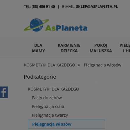
TEL:
(33) 486 91 40
| E-MAIL:
SKLEP@ASPLANETA.PL
DLA
KARMIENIE
POKÓJ
PIEL
MAMY
DZIECKA
MALUSZKA
I H
»
KOSMETYKI DLA KAŻDEGO
Pielęgnacja włosów
ARTYKUŁY DLA ZWIERZĄT
Podkategorie
KOSMETYKI DLA KAŻDEGO
Pasty do zębów
Pielęgnacja ciała
Pielęgnacja twarzy
Pielęgnacja włosów