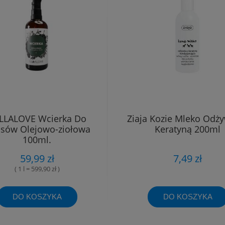
LLALOVE Wcierka Do
Ziaja Kozie Mleko Odż
sów Olejowo-ziołowa
Keratyną 200ml
100ml.
59,99 zł
7,49 zł
( 1 l = 599,90 zł )
DO KOSZYKA
DO KOSZYKA