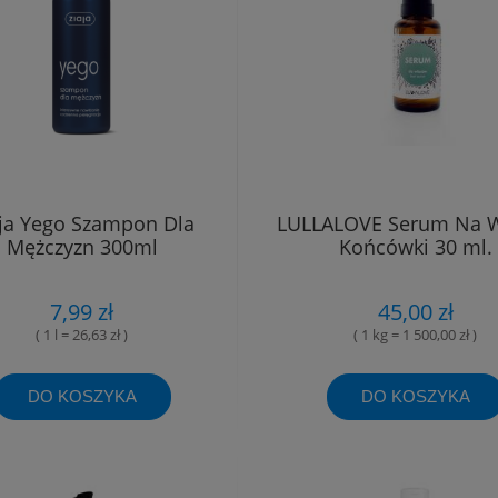
aja Yego Szampon Dla
LULLALOVE Serum Na W
Mężczyzn 300ml
Końcówki 30 ml.
7,99 zł
45,00 zł
( 1 l = 26,63 zł )
( 1 kg = 1 500,00 zł )
DO KOSZYKA
DO KOSZYKA