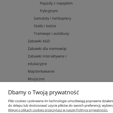
Pojazdy z napędem
frykcyjnym
Samoloty i helikoptery
Statki i łodzie
Tramwaje i autobusy
Zabawki AGD
Zabawki dla niemowląt
Zabawki interaktywne i
edukacyjne
Majsterkowanie
Muzyczne
Dbamy o Twoją prywatność
Pliki cookies i pokrewne im technologie umożliwiają poprawne działa
Przydatne linki
Warunki z
do sklepu lub dostosować użycie plików do swoich preferencji, wybiera
Więcej o plikach cookies przeczytasz w naszej Polityce prywatności.
Nowości
Regulaminy