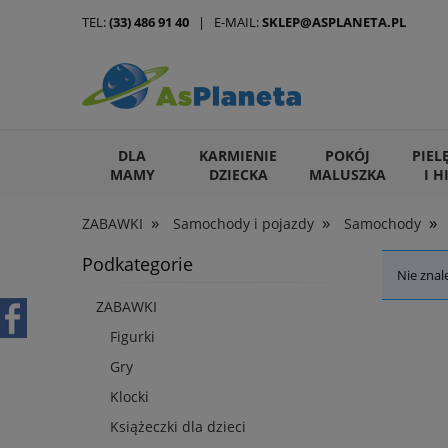
TEL:
(33) 486 91 40
| E-MAIL:
SKLEP@ASPLANETA.PL
DLA
KARMIENIE
POKÓJ
PIEL
MAMY
DZIECKA
MALUSZKA
I H
»
»
»
ZABAWKI
Samochody i pojazdy
Samochody
ARTYKUŁY DLA ZWIERZĄT
Podkategorie
Nie znal
ZABAWKI
Figurki
Gry
Klocki
Książeczki dla dzieci