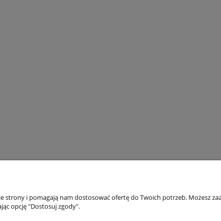
nie strony i pomagają nam dostosować ofertę do Twoich potrzeb. Możesz zaa
akupów
Moje konto
jąc opcję "Dostosuj zgody".
Twoje zamówienia