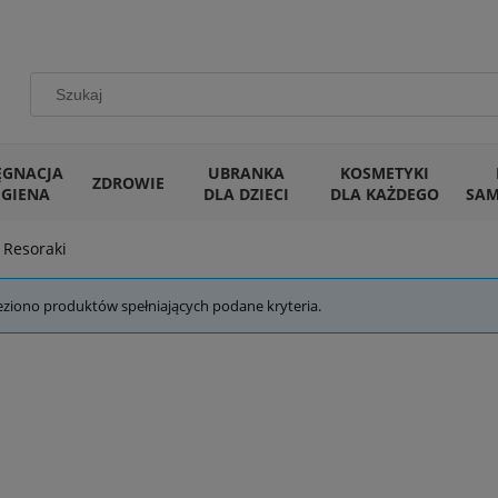
ĘGNACJA
UBRANKA
KOSMETYKI
ZDROWIE
IGIENA
DLA DZIECI
DLA KAŻDEGO
SA
Resoraki
eziono produktów spełniających podane kryteria.