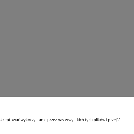
kceptować wykorzystanie przez nas wszystkich tych plików i przejść
Informacje o sklepie
O firmie