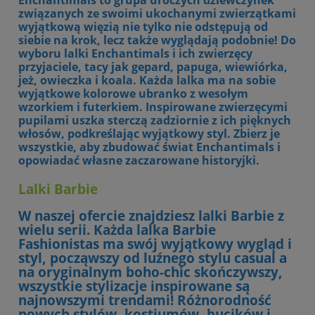
Enchantimals to grupa uroczych dziewczynek
związanych ze swoimi ukochanymi zwierzątkami
wyjątkową więzią nie tylko nie odstępują od
siebie na krok, lecz także wyglądają podobnie! Do
wyboru lalki Enchantimals i ich zwierzęcy
przyjaciele, tacy jak gepard, papuga, wiewiórka,
jeż, owieczka i koala. Każda lalka ma na sobie
wyjątkowe kolorowe ubranko z wesołym
wzorkiem i futerkiem. Inspirowane zwierzęcymi
pupilami uszka sterczą zadziornie z ich pięknych
włosów, podkreślając wyjątkowy styl. Zbierz je
wszystkie, aby zbudować świat Enchantimals i
opowiadać własne zaczarowane historyjki.
Lalki Barbie
W naszej ofercie znajdziesz lalki Barbie z
wielu serii. Każda lalka Barbie
Fashionistas ma swój wyjątkowy wygląd i
styl, począwszy od luźnego stylu casual a
na oryginalnym boho-chic skończywszy,
wszystkie stylizacje inspirowane są
najnowszymi trendami! Różnorodność
nowych stylów, kostiumów, bucików i