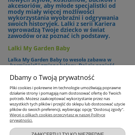
akcesoriów, aby młode specjalistki od
mody miały więcej możliwości
wykorzystania wyobraźni i odgrywania
swoich historyjek. Lalki z serii Kariera
wprowadzą Twoje dziecko w świat
zawodów oraz poznać ich podstawy.
Lalki My Garden Baby
Lalka My Garden Baby to wesoła zabawa w
„karmienie” i zmianę koloru. Daj się ponieść
wyobraźni z tym rozkosznym maluchem, który
Dbamy o Twoją prywatność
ma urocze skrzydełka, śliczny wygląd i słodki
zapach malin. „Nakarm” bobaska za pomocą
Pliki cookies i pokrewne im technologie umożliwiają poprawne
kubeczka i łyżeczki – użyj zimnej wody, aby
działanie strony i pomagają nam dostosować ofertę do Twoich
aktywować funkcję zmiany koloru akcesoriów.
potrzeb. Możesz zaakceptować wykorzystanie przez nas
Lalka ma na sobie urocze zdejmowane śpioszki z
wszystkich tych plików i przejść do sklepu lub dostosować użycie
kolorowym nadrukiem, aby zabawa była jeszcze
plików do swoich preferencji, wybierając opcję "Dostosuj zgody".
bardziej wyjątkowa.
Więcej o plikach cookies przeczytasz w naszej Polityce
prywatności.
Przydatne linki
ZAAKCEPTUJ TYLKO NIEZBĘDNE