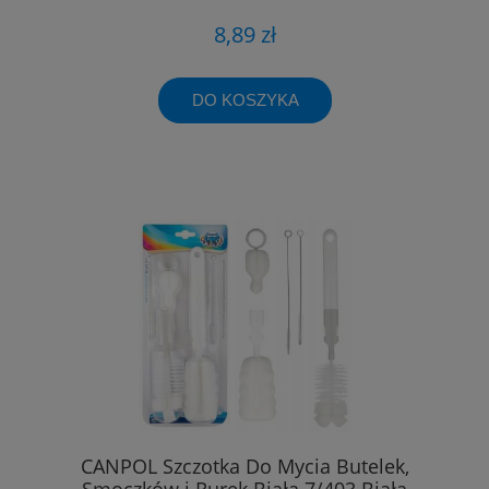
8,89 zł
DO KOSZYKA
CANPOL Szczotka Do Mycia Butelek,
Smoczków i Rurek Biała 7/403 Biała