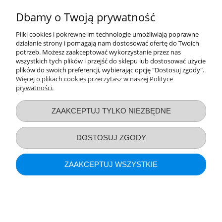
Zadbaj o idealną czystość butelek, smoczków i bidonów, z których
korzysta Twój maluszek. Zamów u nas szczotkę do czyszczenia
Dbamy o Twoją prywatność
akcesoriów niemowlęcych, aby szybko usuwać zabrudzenia ze
szklanych lub plastikowych powierzchni. Postaw na najwyższą
Pliki cookies i pokrewne im technologie umożliwiają poprawne
jakość - w naszym sklepie znajdziesz produkty wykonane na bazie
działanie strony i pomagają nam dostosować ofertę do Twoich
specjalnie wyselekcjonowanych, wytrzymałych materiałów. Nie
potrzeb. Możesz zaakceptować wykorzystanie przez nas
musisz obawiać się nieestetycznych zarysowań czy odprysków -
wszystkich tych plików i przejść do sklepu lub dostosować użycie
dostępne szczotki do czyszczenia butelek w delikatny sposób
plików do swoich preferencji, wybierając opcję "Dostosuj zgody".
usuwają zabrudzenia.
Więcej o plikach cookies przeczytasz w naszej Polityce
prywatności.
Przydatne linki
ZAAKCEPTUJ TYLKO NIEZBĘDNE
Warunki zakupów
DOSTOSUJ ZGODY
Moje konto
ZAAKCEPTUJ WSZYSTKIE
Informacje o sklepie
POKAŻ PEŁNĄ WERSJĘ STRONY
Sklep internetowy Shoper.pl