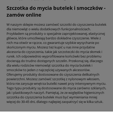
Szczotka do mycia butelek i smoczków -
zamów online
W naszym sklepie możesz zamówić szczotki do czyszczenia butelek
dla niemowląt o wielu dodatkowych funkcjonalnościach.
Przykładem są produkty o specjalnie zaprojektowanej, elastycznej
główce, które umożliwiają bardzo dokładne czyszczenie. Wiele z
nich ma otwór w rączce, co gwarantuje szybkie wysychanie po
skończonym myciu. Możesz też kupić u nas inne przydatne
akcesoria do czyszczenia, takie jak szczoteczki do mycia słomek i
rurek. Ich odpowiednio wyprofilowane końcówki bez problemu
docierają do trudno dostępnych szczelin. Przekonaj się, dlaczego
dla wielu rodziców niemowląt szczotka do mycia butelek i
smoczków to jeden z najczęściej używanych akcesoriów.
Oferujemy produkty dostosowane do czyszczenia delikatnych
powierzchni. Możesz zamówić szczotkę z nylonowym włosiem,
która nie zarysuje wnętrza butelki nawet przy intensywnym myciu.
Tego typu produkty są dostosowane do mycia zarówno szklanych,
jak i plastikowych naczyń. Pamiętaj, że ze względów higienicznych
szczotka do czyszczenia butelek musi być wymieniania mniej
więcej do 30-45 dni, dlatego najlepiej zaopatrzyć się w kilka sztuk.