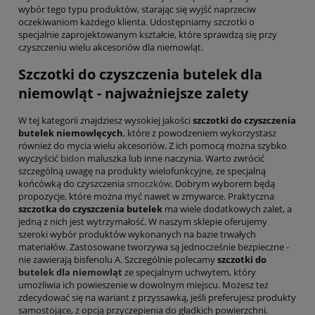
wybór tego typu produktów, starając się wyjść naprzeciw
oczekiwaniom każdego klienta. Udostępniamy szczotki o
specjalnie zaprojektowanym kształcie, które sprawdzą się przy
czyszczeniu wielu akcesoriów dla niemowląt.
Szczotki do czyszczenia butelek dla
niemowląt - najważniejsze zalety
W tej kategorii znajdziesz wysokiej jakości
szczotki do czyszczenia
butelek niemowlęcych
, które z powodzeniem wykorzystasz
również do mycia wielu akcesoriów. Z ich pomocą można szybko
wyczyścić
bidon
maluszka lub inne naczynia. Warto zwrócić
szczególną uwagę na produkty wielofunkcyjne, ze specjalną
końcówką do czyszczenia
smoczków
. Dobrym wyborem będą
propozycje, które można myć nawet w zmywarce. Praktyczna
szczotka do czyszczenia butelek
ma wiele dodatkowych zalet, a
jedną z nich jest wytrzymałość. W naszym sklepie oferujemy
szeroki wybór produktów wykonanych na bazie trwałych
materiałów. Zastosowane tworzywa są jednocześnie bezpieczne -
nie zawierają bisfenolu A. Szczególnie polecamy
szczotki do
butelek dla niemowląt
ze specjalnym uchwytem, który
umożliwia ich powieszenie w dowolnym miejscu. Możesz też
zdecydować się na wariant z przyssawką, jeśli preferujesz produkty
samostojące, z opcją przyczepienia do gładkich powierzchni.