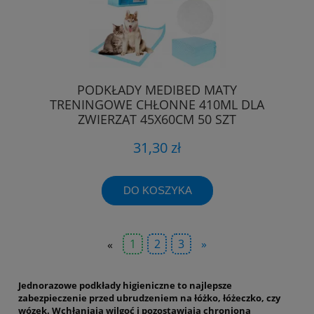
PODKŁADY MEDIBED MATY
TRENINGOWE CHŁONNE 410ML DLA
ZWIERZĄT 45X60CM 50 SZT
31,30 zł
DO KOSZYKA
«
1
2
3
»
Jednorazowe podkłady higieniczne to najlepsze
zabezpieczenie przed ubrudzeniem na łóżko, łóżeczko, czy
wózek. Wchłaniają wilgoć i pozostawiają chronioną