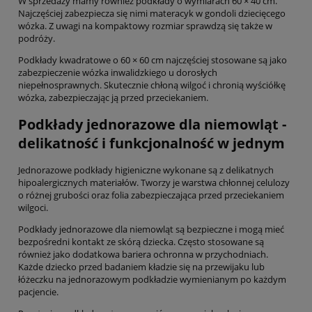
W sprzedaży mamy również podkłady o wymiarach 60 × 40 cm.
Najczęściej zabezpiecza się nimi materacyk w gondoli dziecięcego
wózka. Z uwagi na kompaktowy rozmiar sprawdzą się także w
podróży.
Podkłady kwadratowe o 60 × 60 cm najczęściej stosowane są jako
zabezpieczenie wózka inwalidzkiego u dorosłych
niepełnosprawnych. Skutecznie chłoną wilgoć i chronią wyściółkę
wózka, zabezpieczając ją przed przeciekaniem.
Podkłady jednorazowe dla niemowląt -
delikatność i funkcjonalność w jednym
Jednorazowe podkłady higieniczne wykonane są z delikatnych
hipoalergicznych materiałów. Tworzy je warstwa chłonnej celulozy
o różnej grubości oraz folia zabezpieczająca przed przeciekaniem
wilgoci.
Podkłady jednorazowe dla niemowląt są bezpieczne i mogą mieć
bezpośredni kontakt ze skórą dziecka. Często stosowane są
również jako dodatkowa bariera ochronna w przychodniach.
Każde dziecko przed badaniem kładzie się na przewijaku lub
łóżeczku na jednorazowym podkładzie wymienianym po każdym
pacjencie.