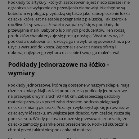
Podkłady to artykuły, których zastosowanie jest nieco szersze i nie
ogranicza się wyłącznie do przewijania niemowląt. Niezbędne są
kobietom w połogu, przydadzą się także jako zabezpieczenie łóżka
dziecka, które jest na etapie pożegnania z pieluszką. Tak szerokie
możliwości sprawiają, że warto zaopatrzyć się w podkłady do
przewijania marki Babyono lub innych producentów. Ten rodzaj
produktów charakteryzuje się prostą obsługą. Wystarczy wyjąć
podkład z opakowania i rozłożyć go na wybranej powierzchni, a po
użyciu wyrzucić do kosza. Zapoznaj się więc z naszą ofertą i
dokonaj najlepszego wyboru dla siebie i swojego maleństwa!
Podkłady jednorazowe na łóżko -
wymiary
Podkłady jednorazowe, które są dostępne w naszym sklepie, mają
różne rozmiary. Najbardziej popularne są podkłady jednorazowe
na przewijak o wymiarach 90 × 60 cm. Zabezpieczają ozdobny
materiał przewijaka przed zabrudzeniem podczas pielęgnacji
dziecka i zmianą pieluszki. Poza tym wykorzystuje się je również w
dziecięcym łóżeczku. Im większe jest dziecko, tym częściej rusza się
podczas snu. Wtedy pieluszka może się przesuwać i zdarza się, że
dziecko zamoczy piżamkę oraz prześcieradło. Podkład skutecznie
chroni przed takimi niespodziankami materac.