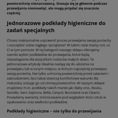
powierzchnię nienaruszoną. Stosuje się je głównie podczas
przewijania niemowląt, ale mogą przydać się znacznie
częściej.
Jednorazowe podkłady higieniczne do
zadań specjalnych
Chcesz maksymalnie usprawnić proces przewijania swojej pociechy
i oszczędzić sobie ciągłego sprzątania? W takim razie mamy coś, co
Ci w tym pomoże. W tej kategorii naszego sklepu oferujemy
szeroki wybór podkładów do przewijania, które będą
niezastąpione dla wszystkich rodziców małych dzieci. Te
jednorazowe artykuły idealnie nadają się do ułożenia na
przewijaku lub w innym miejscu, w którym najczęściej przewijasz
swoją pociechę. Nie tylko uchronią powierzchnię przed zalaniem i
zabrudzeniem, lecz także stworzą komfortowe warunki dla
maluszka, izolując go od zimnej powierzchni. W naszym sklepie
znajdziesz m.in. podkłady takich marek jak: Baby ono, Akuku,
Sensillo, Seni, Septona, Bella, Canpol, Bocioland oraz Cleanic.
Posiadamy warianty zróżnicowane pod względem ilości sztuk w
opakowaniu oraz wielkości podkładów.
Podkłady higieniczne – nie tylko do przewijania