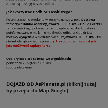
zapewnią obsługę w czasie odbioru.
Jak skorzystać z odbioru osobistego?
Po umieszczeniu produktu w koszyku należy w polu
Dostawa
zaznaczyć
"Odbiór osobisty Jaworze ul. Bielska 539"
. Po złożeniu
zamówienia i jego potwierdzeniu lub opłaceniu, klient zostanie
poinformowany e-mailem o możliwości odbioru. Odbiór jest
możliwy
wyłącznie
w siedzibie sklepu w
Jaworzu ul. Bielska 539
i
nie jest obciążony żadną prowizją.
Przy odbiorach osobistych
jest możliwość zapłaty kartą.
Odbiory osobiste są możliwe w godzinach:
poniedziałek - piątek 8:00-18:00
sobota nieczynne
DOJAZD OD AsPlaneta.pl (
kliknij tutaj
by przejść do Map Google
)