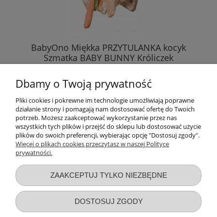
BabyOno Miękka PRZYTULANKA kocyk
Szmatka BABY BUNNY Króliczek
Dbamy o Twoją prywatność
31,89 zł
Pliki cookies i pokrewne im technologie umożliwiają poprawne
działanie strony i pomagają nam dostosować ofertę do Twoich
DO KOSZYKA
potrzeb. Możesz zaakceptować wykorzystanie przez nas
wszystkich tych plików i przejść do sklepu lub dostosować użycie
plików do swoich preferencji, wybierając opcję "Dostosuj zgody".
Więcej o plikach cookies przeczytasz w naszej Polityce
prywatności.
Przydatne linki
ZAAKCEPTUJ TYLKO NIEZBĘDNE
Warunki zakupów
DOSTOSUJ ZGODY
Moje konto