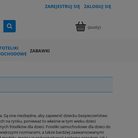
ZAREJESTRUJ SIĘ
ZALOGUJ SIĘ
(pusty)
FOTELIKI
ZABAWKI
MOCHODOWE
a. Są one niezbędne, aby zapewnić dziecku bezpieczeństwo
ych na rynku, ponieważ to właśnie w tym wieku dzieci
nych fotelików dla dzieci. Foteliki samochodowe dla dzieci do
ę większymi rozmiarami, a także bardziej zaawansowanymi
d modelu, można je wykorzystywać zarówno przodem, jak i