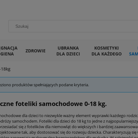
ĘGNACJA
UBRANKA
KOSMETYKI
ZDROWIE
IGIENA
DLA DZIECI
DLA KAŻDEGO
SA
-18kg
eziono produktów spełniających podane kryteria.
czne foteliki samochodowe 0-18 kg.
amochodowe dla dzieci to niezwykle ważny element wyprawki każdego rodzic
dróży samochodem. Foteliki dla dzieci do 18 kg to jedne z najpopularniejsz
rzesiadać się z fotelików dla niemowląt do większych i bardziej zaawansowa
rojektowane tak, aby dostosować się do rozwoju dziecka. Charakteryzują si
 które zapewniają maksymalne bezpieczeństwo dla malucha. W zależności o