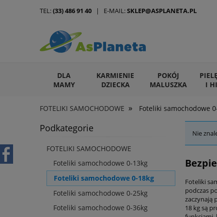
TEL:
(33) 486 91 40
| E-MAIL:
SKLEP@ASPLANETA.PL
DLA
KARMIENIE
POKÓJ
PIEL
MAMY
DZIECKA
MALUSZKA
I H
»
FOTELIKI SAMOCHODOWE
Foteliki samochodowe 0
ARTYKUŁY DLA ZWIERZĄT
Podkategorie
Nie znal
FOTELIKI SAMOCHODOWE
Bezpie
Foteliki samochodowe 0-13kg
Foteliki samochodowe 0-18kg
Foteliki s
podczas po
Foteliki samochodowe 0-25kg
zaczynają p
Foteliki samochodowe 0-36kg
18 kg są p
funkcjami,