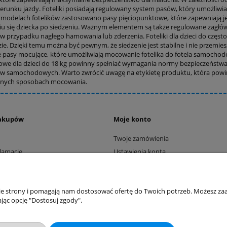
ierunku jazdy. Foteliki posiadają regulowany system pasów, który umożliwi
 modelach fotelików zastosowano pasy pięciopunktowe, które zapewniają je
u się dziecka po siedzeniu. Ważnym elementem są także regulowane zagłówki
 w przypadku nagłego hamowania lub zderzenia. Foteliki dla dzieci do częs
e. Dzięki temu można być pewnym, że siedzenie jest stabilne i nie przemies
pasy mocujące, które umożliwiają mocowanie fotelika do fotela samochodow
e dla dzieci do 18 kg powinny spełniać wymagania normy bezpieczeństwa E
ków samochodowych. Warto zwrócić uwagę na etykietę produktu, która powin
lnych sposobach mocowania.
akupów
Moje konto
Twoje zamówienia
klamacje
Ustawienia konta
ywatności
Przechowalnia
ości
ty dostawy
nie strony i pomagają nam dostosować ofertę do Twoich potrzeb. Możesz zaa
jąc opcję "Dostosuj zgody".
Sklep internetowy Shoper.pl