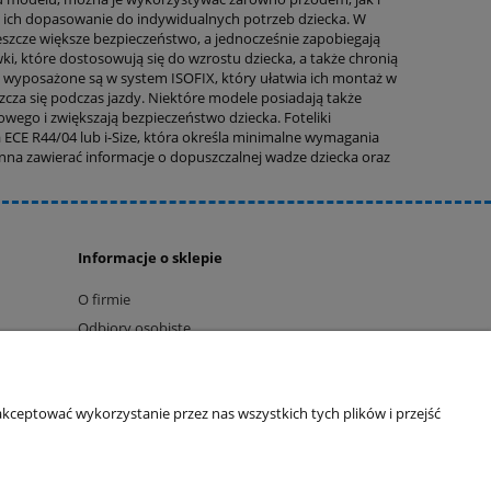
a ich dopasowanie do indywidualnych potrzeb dziecka. W
szcze większe bezpieczeństwo, a jednocześnie zapobiegają
, które dostosowują się do wzrostu dziecka, a także chronią
to wyposażone są w system ISOFIX, który ułatwia ich montaż w
zcza się podczas jazdy. Niektóre modele posiadają także
ego i zwiększają bezpieczeństwo dziecka. Foteliki
CE R44/04 lub i-Size, która określa minimalne wymagania
na zawierać informacje o dopuszczalnej wadze dziecka oraz
Informacje o sklepie
O firmie
Odbiory osobiste
Dane kontaktowe
Kontakt
kceptować wykorzystanie przez nas wszystkich tych plików i przejść